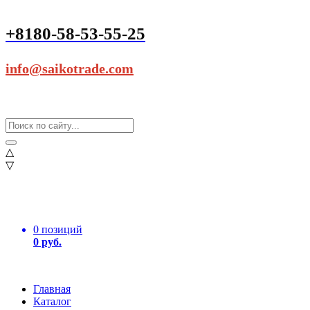
+8180-58-53-55-25
info@saikotrade.com
△
▽
0 позиций
0 руб.
Главная
Каталог