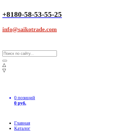
+8180-58-53-55-25
info@saikotrade.com
△
▽
0 позиций
0 руб.
Главная
Каталог