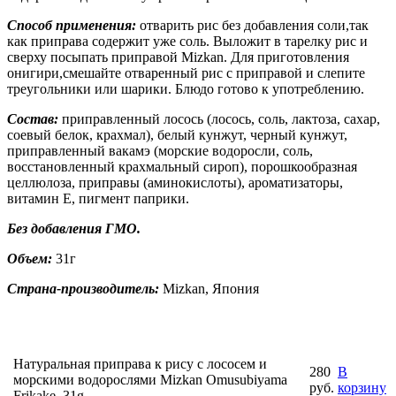
Способ применения:
отварить рис без добавления соли,так
как приправа содержит уже соль. Выложит в тарелку рис и
сверху посыпать приправой Mizkan. Для приготовления
онигири,смешайте отваренный рис с приправой и слепите
треугольники или шарики. Блюдо готово к употреблению.
Состав:
приправленный лосось (лосось, соль, лактоза, сахар,
соевый белок, крахмал), белый кунжут, черный кунжут,
приправленный вакамэ (морские водоросли, соль,
восстановленный крахмальный сироп), порошкообразная
целлюлоза, приправы (аминокислоты), ароматизаторы,
витамин Е, пигмент паприки.
Без добавления ГМО.
Объем:
31г
Страна-производитель:
Mizkan, Япония
Натуральная приправа к рису с лососем и
280
В
морскими водорослями Mizkan Omusubiyama
руб.
корзину
Frikake, 31g