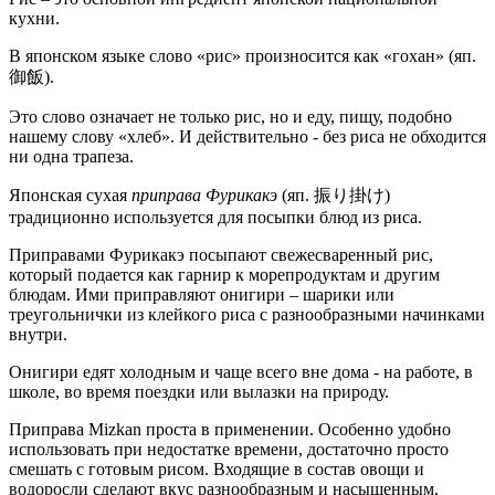
кухни.
В японском языке слово «рис» произносится как «гохан» (яп.
御飯).
Это слово означает не только рис, но и еду, пищу, подобно
нашему слову «хлеб». И действительно - без риса не обходится
ни одна трапеза.
Японская сухая
приправа Фурикакэ
(яп. 振り掛け)
традиционно используется для посыпки блюд из риса.
Приправами Фурикакэ посыпают свежесваренный рис,
который подается как гарнир к морепродуктам и другим
блюдам. Ими приправляют онигири – шарики или
треугольнички из клейкого риса с разнообразными начинками
внутри.
Онигири едят холодным и чаще всего вне дома - на работе, в
школе, во время поездки или вылазки на природу.
Приправа Mizkan проста в применении. Особенно удобно
использовать при недостатке времени, достаточно просто
смешать с готовым рисом. Входящие в состав овощи и
водоросли сделают вкус разнообразным и насыщенным.