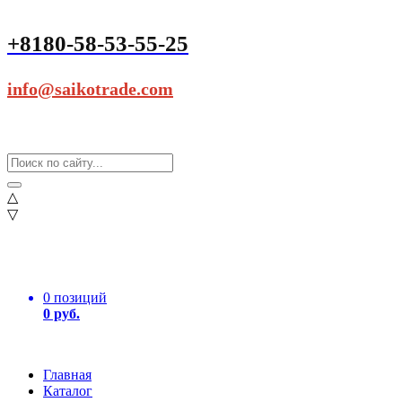
+8180-58-53-55-25
info@saikotrade.com
△
▽
0 позиций
0 руб.
Главная
Каталог