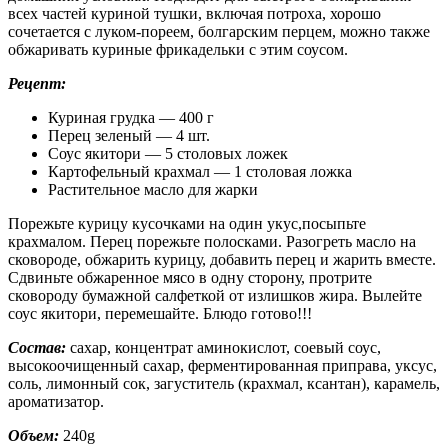
всех частей куриной тушки, включая потроха, хорошо
сочетается с луком-пореем, болгарским перцем, можно также
обжаривать куриные фрикадельки с этим соусом.
Рецепт:
Куриная грудка — 400 г
Перец зеленый — 4 шт.
Соус якитори — 5 столовых ложек
Картофельный крахмал — 1 столовая ложка
Растительное масло для жарки
Порежьте курицу кусочками на один укус,посыпьте
крахмалом. Перец порежьте полосками. Разогреть масло на
сковороде, обжарить курицу, добавить перец и жарить вместе.
Сдвиньте обжаренное мясо в одну сторону, протрите
сковороду бумажной салфеткой от излишков жира. Вылейте
соус якитори, перемешайте. Блюдо готово!!!
Состав:
сахар, концентрат аминокислот, соевый соус,
высокоочищенный сахар, ферментированная приправа, уксус,
соль, лимонный сок, загуститель (крахмал, ксантан), карамель,
ароматизатор.
Объем:
240g