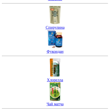
Спирулина
Фукоидан
Хлорелла
Чай матча