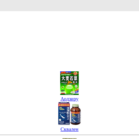
Аодзиру
Сквален