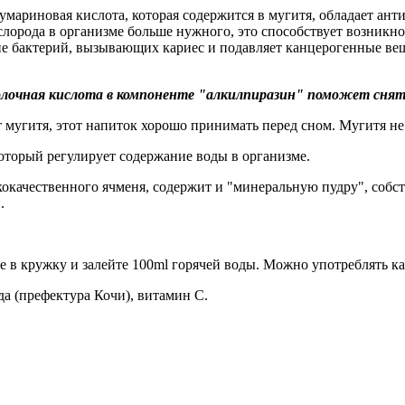
мариновая кислота, которая содержится в мугитя, обладает ант
слорода в организме больше нужного, это способствует возник
твие бактерий, вызывающих кариес и подавляет канцерогенные в
лочная кислота в компоненте "алкилпиразин" поможет снят
угитя, этот напиток хорошо принимать перед сном. Мугитя не 
оторый регулирует содержание воды в организме.
окачественного ячменя, содержит и "минеральную пудру", собст
и.
 в кружку и залейте 100ml горячей воды. Можно употреблять как
да (префектура Кочи), витамин С.