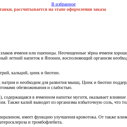
В избранное
тавки, рассчитывается на этапе оформления заказа
g
лаков ячменя или пшеницы. Неочищенные зёрна ячменя хорошо 
ярный летний напиток в Японии, восполняющий организм необх
трий, кальций, цинк и биотин.
ок натрия и необходим для развития мышц. Цинк и биотин подд
птомами обезвоживания и слабостью.
содержащаяся в ячменном напитке мугитя, оказывает влияние 
ия. Также калий выводит из организма избыточную соль, что т
разином, имеет функцию улучшения кровотока. От также влияет
атеросклероза и тромбофлебита.