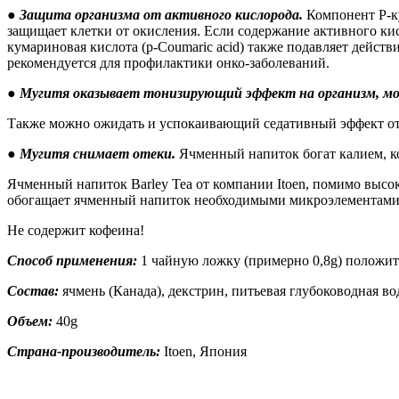
●
Защита организма от активного кислорода.
Компонент P-ку
защищает клетки от окисления. Если содержание активного ки
кумариновая кислота (p-Coumaric acid) также подавляет дейс
рекомендуется для профилактики онко-заболеваний.
●
Мугитя оказывает тонизирующий эффект на организм, мо
Также можно ожидать и успокаивающий седативный эффект от м
●
Мугитя снимает отеки.
Ячменный напиток богат калием, к
Ячменный напиток Barley Tea от компании Itoen, помимо высок
обогащает ячменный напиток необходимыми микроэлементам
Не содержит кофеина!
Способ применения:
1 чайную ложку (примерно 0,8g) положите
Состав:
ячмень (Канада), декстрин, питьевая глубоководная во
Объем:
40g
Страна-производитель:
Itoen, Япония