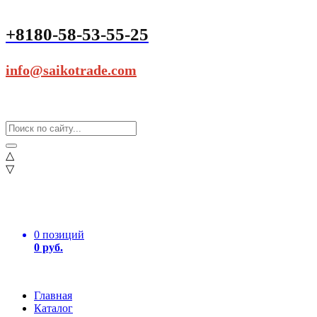
+8180-58-53-55-25
info@saikotrade.com
△
▽
0 позиций
0 руб.
Главная
Каталог