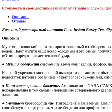
Стоимость и срок доставки зависит от страны и службы дос
Описание
Отзывы
Ячменный растворимый напиток Itoen Instant Barley Tea, 40
Описание:
Мугитя — японский напиток, приготовленный из обжаренных з
водой. Пьют мугитя чаще всего холодным и это самый попул
пОтом и предотвращает тепловой удар.
● Мугитя содержит следующие элементы:
калий, фосфор, на
Кальций укрепляет кости, калий выводит из организма избыт
недостаток натрия в организме чреват головокружениями, сим
●
Понижает кровяное давление.
Аминокислота GABA (ГАМК), 
норадреналина и тем самым - повышение артериального давлен
давления.
●
Улучшает кровообращение.
Ингредиент, называемый алкилпи
способствуя ее циркуляции, что необходимо для профилактики 