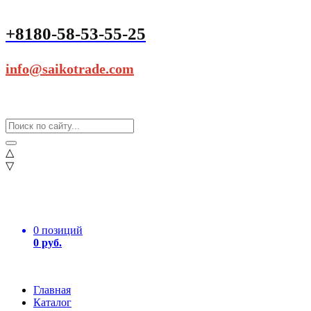
+8180-58-53-55-25
info@saikotrade.com
△
▽
0 позиций
0 руб.
Главная
Каталог