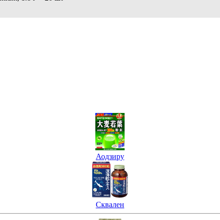
Аодзиру
Сквален