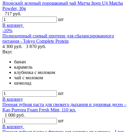
Японский зеленый порошковый чай Матча Itoen Uji Matcha
Powder, 30g
717 руб.
шт
В корзину
-10%
Полноценный соевый протеин для сбалансированного
питания - Tokyo Complete Protein
4 300 руб.
3 870 руб.
Вкус
банан
карамель
клубника с молоком
чай с молоком
шоколад
шт
В корзину
Пенная зубная паста для свежего дыхания и здоровья десен –
Kao Pureora Foam Fresh Mint, 110 мл.
1 000 руб.
шт
В корзину
Пенная зубная паста с фтором для защиты от кариеса – Lion