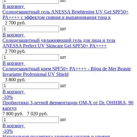
шт
В корзину
Солнцезащитный гель ANESSA Brightening UV Gel SPF50+
PA++++ с эффектом сияния и выравнивания тона к
2 700 руб.
шт
В корзину
Солнцезащитный увлажняющий гель для лица и тела
ANESSA Perfect UV Skincare Gel SPF50+ PA++++
2 700 руб.
шт
В корзину
Cолнцезащитный крем SPF50+ PA++++ - Bijou de Mer Beaute
Invariante Professional UV Shield
3 800 руб.
шт
В корзину
-10%
Пробиотики 3-летней ферментации OM-X от Dr. OHHIRA, 90
капсул
7 800 руб.
7 020 руб.
шт
В корзину
-10%
Натуральная поддержка здоровья сосудов и уровня