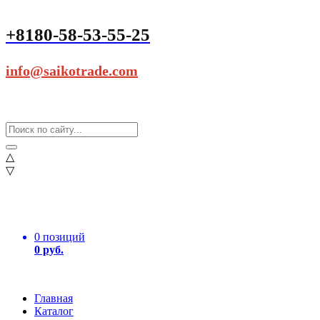
+8180-58-53-55-25
info@saikotrade.com
△
▽
0 позиций
0 руб.
Главная
Каталог