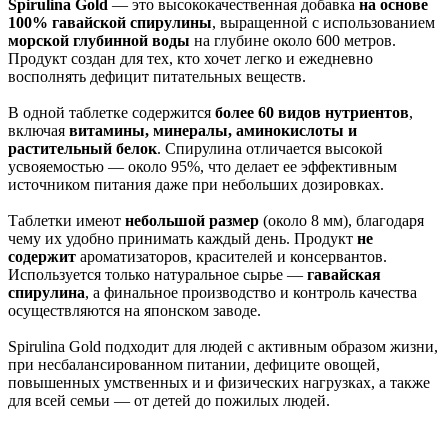
Spirulina Gold
— это высококачественная добавка
на основе
100% гавайской спирулины
, выращенной с использованием
морской глубинной воды
на глубине около 600 метров.
Продукт создан для тех, кто хочет легко и ежедневно
восполнять дефицит питательных веществ.
В одной таблетке содержится
более
60 видов нутриентов
,
включая
витамины, минералы, аминокислоты и
растительный белок
. Спирулина отличается высокой
усвояемостью — около 95%, что делает ее эффективным
источником питания даже при небольших дозировках.
Таблетки имеют
небольшой размер
(около 8 мм), благодаря
чему их удобно принимать каждый день. Продукт
не
содержит
ароматизаторов, красителей и консервантов.
Используется только натуральное сырье —
гавайская
спирулина
, а финальное производство и контроль качества
осуществляются на японском заводе.
Spirulina Gold подходит для людей с активным образом жизни,
при несбалансированном питании, дефиците овощей,
повышенных умственных и и физических нагрузках, а также
для всей семьи — от детей до пожилых людей.