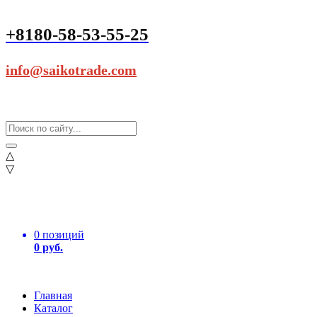
+8180-58-53-55-25
info@saikotrade.com
△
▽
0 позиций
0 руб.
Главная
Каталог