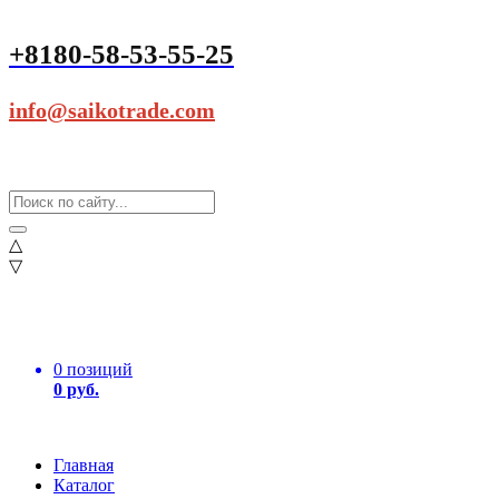
+8180-58-53-55-25
info@saikotrade.com
△
▽
0 позиций
0 руб.
Главная
Каталог