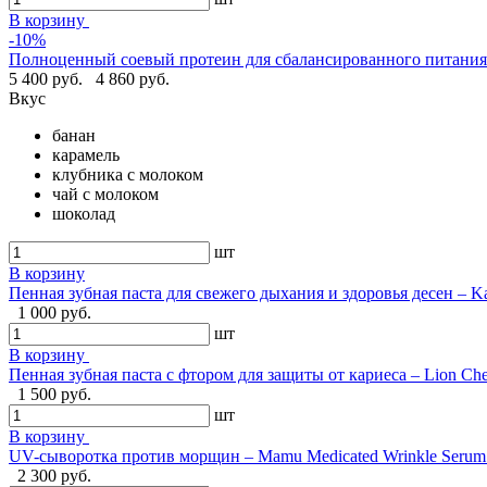
В корзину
-10%
Полноценный соевый протеин для сбалансированного питания -
5 400 руб.
4 860 руб.
Вкус
банан
карамель
клубника с молоком
чай с молоком
шоколад
шт
В корзину
Пенная зубная паста для свежего дыхания и здоровья десен – Ka
1 000 руб.
шт
В корзину
Пенная зубная паста с фтором для защиты от кариеса – Lion Ch
1 500 руб.
шт
В корзину
UV-сыворотка против морщин – Mamu Medicated Wrinkle Serum U
2 300 руб.