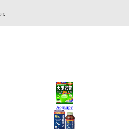
 г.
Аодзиру