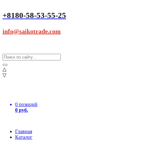
+8180-58-53-55-25
info@saikotrade.com
△
▽
0 позиций
0 руб.
Главная
Каталог