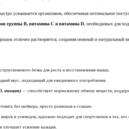
.
быстро усваивается организмом, обеспечивая оптимальное пост
ов группы B, витамина C и витамина D
, необходимых для по
орошок отлично растворяется, сохраняя нежный и натуральный в
троусвояемого белка для роста и восстановления мышц.
дкий вкус, подходящий для ежедневного употребления.
D, ниацин)
— способствует нормальному обмену веществ, поддерж
овить без шейкера, просто размешав в стакане.
иров и углеводов, идеально подходит для спортсменов и тех, кто 
и улучшает усвоение кальция.