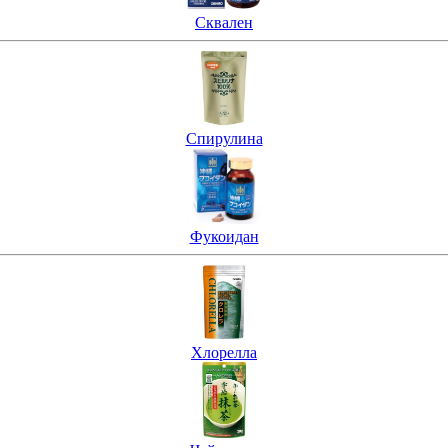
Сквален
Спирулина
Фукоидан
Хлорелла