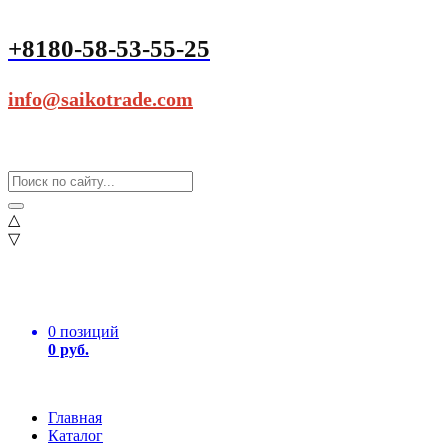
+8180-58-53-55-25
info@saikotrade.com
△
▽
0 позиций
0 руб.
Главная
Каталог