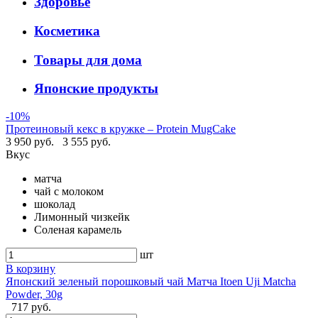
Здоровье
Косметика
Товары для дома
Японские продукты
-10%
Протеиновый кекс в кружке – Protein MugCake
3 950 руб.
3 555 руб.
Вкус
матча
чай с молоком
шоколад
Лимонный чизкейк
Соленая карамель
шт
В корзину
Японский зеленый порошковый чай Матча Itoen Uji Matcha
Powder, 30g
717 руб.