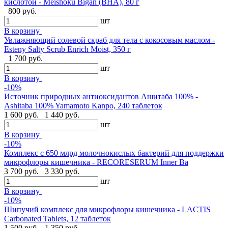
кислотой - Meishoku Bigan (BHA), 80 г
800 руб.
шт
В корзину
Увлажняющий солевой скраб для тела с кокосовым маслом -
Esteny Salty Scrub Enrich Moist, 350 г
1 700 руб.
шт
В корзину
-10%
Источник природных антиоксидантов Ашитаба 100% -
Ashitaba 100% Yamamoto Kanpo, 240 таблеток
1 600 руб.
1 440 руб.
шт
В корзину
-10%
Комплекс с 650 млрд молочнокислых бактерий для поддержки
микрофлоры кишечника - RECORESERUM Inner Ba
3 700 руб.
3 330 руб.
шт
В корзину
-10%
Шипучий комплекс для микрофлоры кишечника - LACTIS
Carbonated Tablets, 12 таблеток
1 500 руб.
1 350 руб.