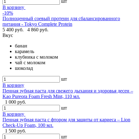
шт
В корзину
-10%
Полноценный соевый протеин для сбалансированного
питания - Tokyo Complete Protein
5 400 руб.
4 860 руб.
Вкус
банан
карамель
клубника с молоком
чай с молоком
шоколад
шт
В корзину
Пенная зубная паста для свежего дыхания и здоровья десен –
Kao Pureora Foam Fresh Mint, 110 мл.
1 000 руб.
шт
В корзину
Пенная зубная паста с фтором для защиты от кариеса – Lion
Check-Up Foam, 100 мл.
1 500 руб.
шт