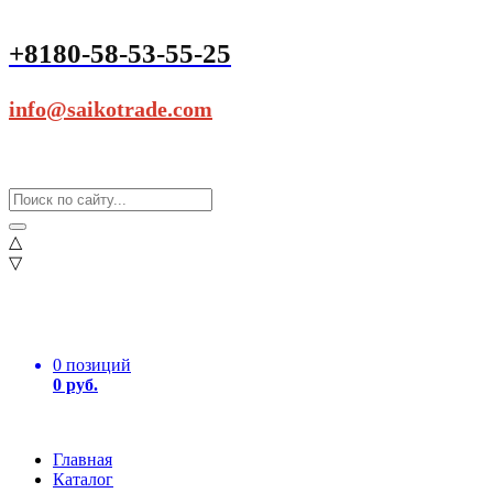
+8180-58-53-55-25
info@saikotrade.com
△
▽
0 позиций
0 руб.
Главная
Каталог