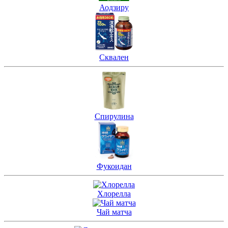
Аодзиру
Сквален
Спирулина
Фукоидан
Хлорелла
Чай матча