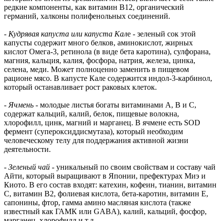
редкие компоненты, как витамин B12, органический
германий, халконы полифенольных соединений.
-
Кудрявая капуста или капуста Кал
е - зеленый сок этой
капусты содержит много белков, аминокислот, жирных
кислот Омега-3, ретинола (в виде бета каротина), сулфорана,
магния, кальция, калия, фосфора, натрия, железа, цинка,
селена, меди. Может полноценно заменить в пищевом
рационе мясо. В капусте Кале содержится индол-3-карбинол,
который останавливает рост раковых клеток.
-
Ячмень
- молодые листья богаты витаминами А, В и С,
содержат кальций, калий, белок, пищевые волокна,
хлорофилл, цинк, магний и марганец. В ячмене есть SOD
фермент (супероксиддисмутаза), который необходим
человеческому телу для поддержания активной жизни
деятельности.
-
Зеленый чай
- уникальный по своим свойствам и составу чай
Айти, который выращивают в Японии, префектурах Миэ и
Киото. В его состав входят: катехин, кофеин, тианин, витамин
С, витамин В2, фолиевая кислота, бета-каротин, витамин Е,
сапонины, фтор, гамма амино масляная кислота (также
известный как ГАМК или GABA), калий, кальций, фосфор,
марганец, хлорофилл и т.д.