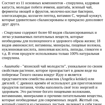
Состоит из 11 основных компонентов - спирулина, кудрявая
капуста, молодые побеги ячменя, ашитаба, зеленый чай,
ферменты овощей и фруктов, молочно-кислые бактерии,
олигосахариды, коллаген пептид, витамин С, черный кунжут,
которые удивительно сбалансированы и прекрасно дополняют
друг друга.
-
Спирулина
содержит более 60 видов сбалансированных и
легко усваиваемых питательных веществ, которые
необходимы для полноценного и здорового образа жизни; 18
видов аминокислот, витамины, минералы, пищевые волокна,
нуклеиновая кислота, линолевая кислота, липиды, гликоген и
т.д. В этом продукте использована только 100% натуральная
спирулина.
-
Ашитаба
- "японский чай молодости", уникальное по своим
свойствам растение, которое произрастает в диком виде на
побережье Тихого океана вокруг Идзу и является
представителем семейства анжелик (Angelica keiskei) или
дягилей. С древних времён её используют для приготовления
продуктов питания, чтобы наполнить своё тело энергией и
здоровьем. Это растение богато пищевыми волокнами,
витаминами, минералами и прочими питательными вещества,
которые необходимые для современных людей. Желтый сок,
который сочится из срезанных листьев, включает в себя такие