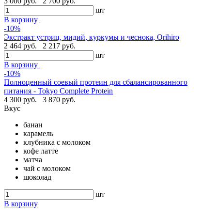
3 000 руб.
2 700 руб.
шт
В корзину
-10%
Экстракт устриц, мидий, куркумы и чеснока, Orihiro
2 464 руб.
2 217 руб.
шт
В корзину
-10%
Полноценный соевый протеин для сбалансированного
питания - Tokyo Complete Protein
4 300 руб.
3 870 руб.
Вкус
банан
карамель
клубника с молоком
кофе латте
матча
чай с молоком
шоколад
шт
В корзину