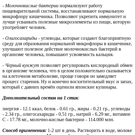
-
Молочнокислые бактерии
нормализуют работу
пищеварительной системы, восстанавливают нормальную
микрофлору кишечника. Позволяют укрепить иммунитет и
лучше усваивать полезные микроэлементы из пищи, которую
употребляет человек.
- Олигосахариды
- углеводы, которые создают благоприятную
среду для образования нормальной микрофлоры в кишечнике,
улучшают полезное действие молочнокислых бактерий в
организме человека, повышают усвояемость кальция.
- Черный кунжут
позволяет регулировать кислородный обмен
в организме человека, что в целом положительно сказывается
на клеточном метаболизме, проще говоря он замедляет
процесс старения. Ну и конечно восхитительный вкус и запах,
который с давних времён оценили японские кулинары.
Дополнительный состав на 1 стик
:
энергия - 12.1 ккал, белок - 0.61 гр., жиры - 0.21 гр., углеводы
- 2.34 гр., олигосахариды - 0.51 гр., натрий - 6.29 мг., витамин
С - 17.78 мг., молочно-кислые бактерии - 114.000 млн.
Способ применения:
1-2 шт в день. Растворить в воде, молоке