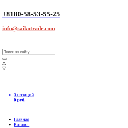
+8180-58-53-55-25
info@saikotrade.com
△
▽
0 позиций
0 руб.
Главная
Каталог