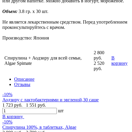
или другом напитке. Можно добавить в йогурт, мороженое.
Объем:
3.8 гр. x 30 шт.
Не является лекарственным средством. Перед употреблением
проконсультируйтесь с врачом.
Производство: Япония
2 800
Спирулина + Аодзиру для всей семьи,
руб.
В
Algae Spimate
2 520
корзину
руб.
Описание
Отзывы
-10%
Аодзиру с лактобактериями и эвгленой,30 саше
1 723 руб.
1 551 руб.
шт
В корзину
-10%
Спирулина 100%, в таблетках, Algae