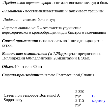
-Преднизолон ацетат эфира
- снимает воспаление, зуд и боль
-Аллантоин
- восстанавливает ткани и залечивает трещины
-Лидокаин
- снимает боль и зуд
-Ацетат витамина Е
– отвечает за улучшение
переферического кровообращения для быстрого залечивания
Способ применения:
использовать по 1 шт. один-два раза в
сутки.
Количество компонентов ( в 1,75гр):
ацетат преднизолона
1мг,лидокаин 60мг,аллантоин 20мг,витамин Е 50мг.
Объем:
10 шт или 30 шт
Страна-производитель:
Amato Pharmaceutical,Япония
2 350
Свечи при геморрое Borraginol A
руб.
В
Suppository
2 115
корзину
руб.