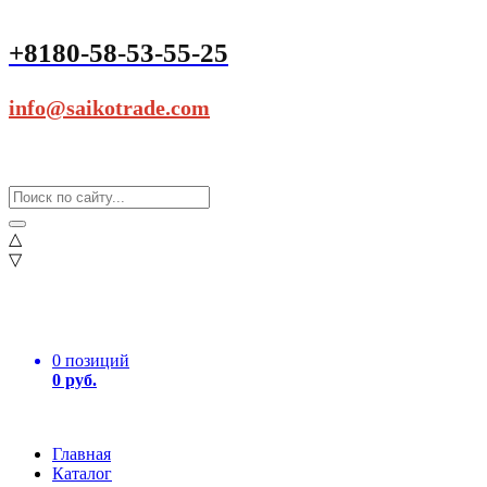
+8180-58-53-55-25
info@saikotrade.com
△
▽
0 позиций
0 руб.
Главная
Каталог