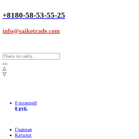
+8180-58-53-55-25
info@saikotrade.com
△
▽
0 позиций
0 руб.
Главная
Каталог