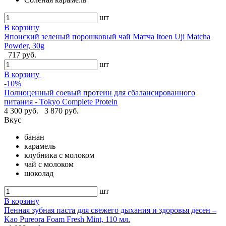
шт
В корзину
Японский зеленый порошковый чай Матча Itoen Uji Matcha
Powder, 30g
717 руб.
шт
В корзину
-10%
Полноценный соевый протеин для сбалансированного
питания - Tokyo Complete Protein
4 300 руб.
3 870 руб.
Вкус
банан
карамель
клубника с молоком
чай с молоком
шоколад
шт
В корзину
Пенная зубная паста для свежего дыхания и здоровья десен –
Kao Pureora Foam Fresh Mint, 110 мл.