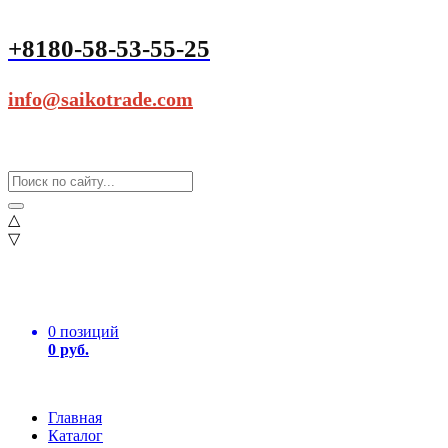
+8180-58-53-55-25
info@saikotrade.com
△
▽
0 позиций
0 руб.
Главная
Каталог