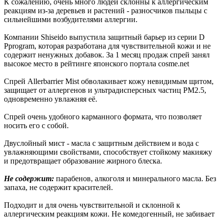
К сожалению, очень много людей склонны к аллергическим
реакциям из-за деревьев и растений - разносчиков пыльцы с
сильнейшими возбудителями аллергии.
Компании Shiseido выпустила защитный барьер из серии D
Pprogram, которая разработана для чувствительной кожи и не
содержит ненужных добавок. За 1 месяц продаж спрей занял
высокое место в рейтинге японского портала cosme.net
Спрей Allerbarrier Mist обволакивает кожу невидимым щитом,
защищает от аллергенов и ультрадисперсных частиц PM2.5,
одновременно увлажняя её.
Спрей очень удобного карманного формата, что позволяет
носить его с собой.
Двуслойный мист - масла с защитным действием и вода с
увлажняющими свойствами, способствует стойкому макияжу
и предотвращает образование жирного блеска.
Не содержит:
парабенов, алкоголя и минерального масла. Без
запаха, не содержит красителей.
Подходит и для очень чувствительной и склонной к
аллергическим реакциям кожи. Не комедогенный, не забивает