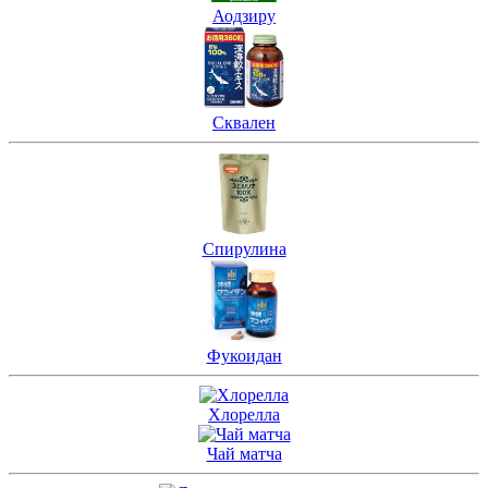
Аодзиру
Сквален
Спирулина
Фукоидан
Хлорелла
Чай матча