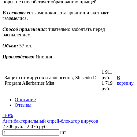
поры, не способствует образованию прыщей.
В составе:
есть аминокислота аргинин и экстракт
гамамелиса.
Способ применения:
тщательно взболтать перед
распылением.
Объем:
57 мл.
Производство:
Япония
1 911
Защита от вирусов и аллергенов, Shiseido D
руб.
В
Program Allerbarrier Mist
1 719
корзину
руб.
Описание
Отзывы
-10%
Антибактериальный спрей-блокатор вирусов
2 306 руб.
2 076 руб.
шт