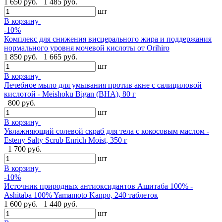
1 650 руб.
1 485 руб.
шт
В корзину
-10%
Комплекс для снижения висцерального жира и поддержания
нормального уровня мочевой кислоты от Orihiro
1 850 руб.
1 665 руб.
шт
В корзину
Лечебное мыло для умывания против акне с салициловой
кислотой - Meishoku Bigan (BHA), 80 г
800 руб.
шт
В корзину
Увлажняющий солевой скраб для тела с кокосовым маслом -
Esteny Salty Scrub Enrich Moist, 350 г
1 700 руб.
шт
В корзину
-10%
Источник природных антиоксидантов Ашитаба 100% -
Ashitaba 100% Yamamoto Kanpo, 240 таблеток
1 600 руб.
1 440 руб.
шт