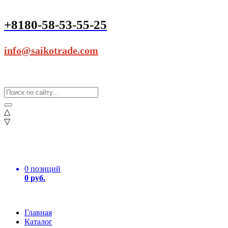
+8180-58-53-55-25
info@saikotrade.com
△
▽
0 позиций
0 руб.
Главная
Каталог