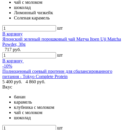
чай с молоком
шоколад
Лимонный чизкейк
Соленая карамель
шт
В корзину
Японский зеленый порошковый чай Матча Itoen Uji Matcha
Powder, 30g
717 руб.
шт
В корзину
-10%
Полноценный соевый протеин для сбалансированного
питания - Tokyo Complete Protein
5 400 руб.
4 860 руб.
Вкус
банан
карамель
клубника с молоком
чай с молоком
шоколад
шт