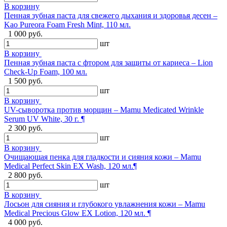
В корзину
Пенная зубная паста для свежего дыхания и здоровья десен –
Kao Pureora Foam Fresh Mint, 110 мл.
1 000 руб.
шт
В корзину
Пенная зубная паста с фтором для защиты от кариеса – Lion
Check-Up Foam, 100 мл.
1 500 руб.
шт
В корзину
UV-сыворотка против морщин – Mamu Medicated Wrinkle
Serum UV White, 30 г. ¶
2 300 руб.
шт
В корзину
Очищающая пенка для гладкости и сияния кожи – Mamu
Medical Perfect Skin EX Wash, 120 мл.¶
2 800 руб.
шт
В корзину
Лосьон для сияния и глубокого увлажнения кожи – Mamu
Medical Precious Glow EX Lotion, 120 мл. ¶
4 000 руб.