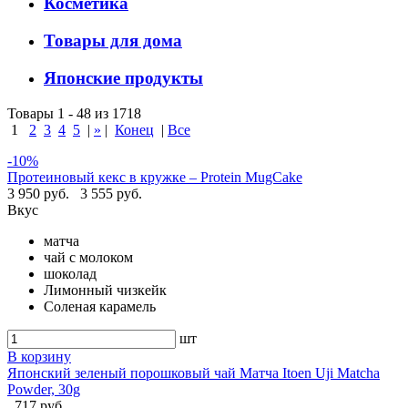
Косметика
Товары для дома
Японские продукты
Товары 1 - 48 из 1718
1
2
3
4
5
|
»
|
Конец
|
Все
-10%
Протеиновый кекс в кружке – Protein MugCake
3 950 руб.
3 555 руб.
Вкус
матча
чай с молоком
шоколад
Лимонный чизкейк
Соленая карамель
шт
В корзину
Японский зеленый порошковый чай Матча Itoen Uji Matcha
Powder, 30g
717 руб.