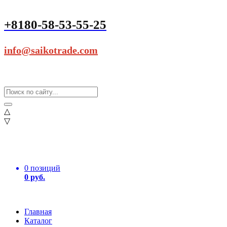
+8180-58-53-55-25
info@saikotrade.com
△
▽
0 позиций
0 руб.
Главная
Каталог