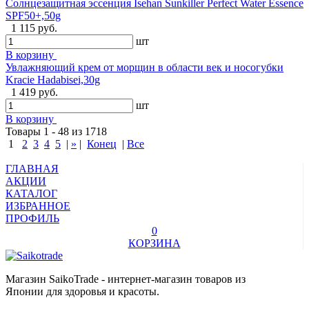
Солнцезащитная эссенция Isehan Sunkiller Perfect Water Essence
SPF50+,50g
1 115 руб.
шт
В корзину
Увлажняющий крем от морщин в области век и носогубки
Kracie Hadabisei,30g
1 419 руб.
шт
В корзину
Товары 1 - 48 из 1718
1
2
3
4
5
|
»
|
Конец
|
Все
ГЛАВНАЯ
АКЦИИ
КАТАЛОГ
ИЗБРАННОЕ
ПРОФИЛЬ
0
КОРЗИНА
Магазин SaikoTrade - интернет-магазин товаров из
Японии для здоровья и красоты.