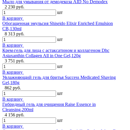
Мыло для умывания от демодекоза AID No Demodex
2 230 руб.
шт
В корзину
Обогащенная эмульсия Shiseido Elixir Enriched Emulsion
CB,130ml
8 313 руб.
шт
В корзину
Крем-гель для лица с астаксатином и коллагеном Dhc
Astaxanthin Collagen All in One Gel,120g
3 751 руб.
шт
В корзину
Увлажняющий гель для бритья Success Medicated Shaving
Gel,180g
862 руб.
шт
В корзину
Гибридный гель для очищения Raise Essence in
Cleansing,200ml
4 156 руб.
шт
В корзину