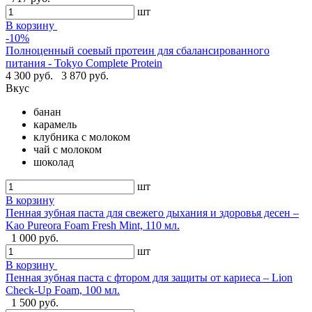
шт
В корзину
-10%
Полноценный соевый протеин для сбалансированного
питания - Tokyo Complete Protein
4 300 руб.
3 870 руб.
Вкус
банан
карамель
клубника с молоком
чай с молоком
шоколад
шт
В корзину
Пенная зубная паста для свежего дыхания и здоровья десен –
Kao Pureora Foam Fresh Mint, 110 мл.
1 000 руб.
шт
В корзину
Пенная зубная паста с фтором для защиты от кариеса – Lion
Check-Up Foam, 100 мл.
1 500 руб.