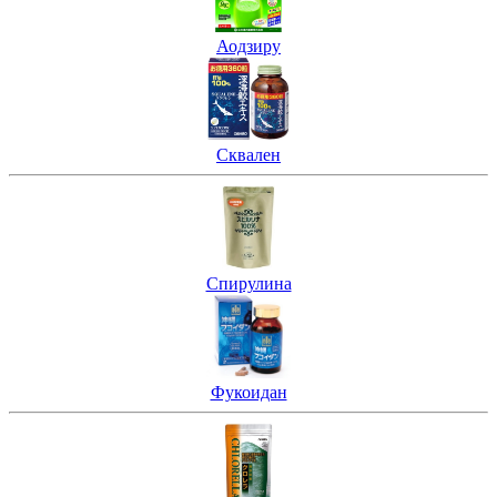
Аодзиру
Сквален
Спирулина
Фукоидан