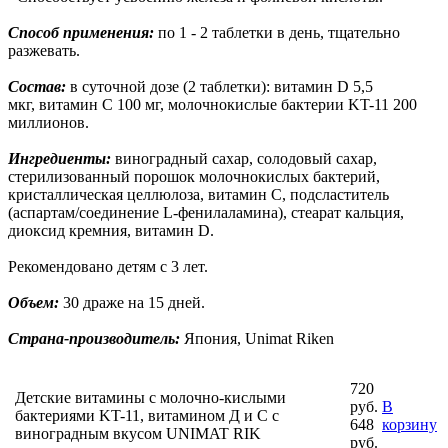
Способ применения:
по 1 - 2 таблетки в день, тщательно
разжевать.
Состав:
в суточной дозе (2 таблетки): витамин D 5,5
мкг, витамин C 100 мг, молочнокислые бактерии KT-11 200
миллионов.
Ингредиенты:
виноградный сахар, солодовый сахар,
стерилизованный порошок молочнокислых бактерий,
кристаллическая целлюлоза, витамин С, подсластитель
(аспартам/соединение L-фенилаламина), стеарат кальция,
диоксид кремния, витамин D.
Рекомендовано детям с 3 лет.
Объем:
30 драже на 15 дней.
Страна-производитель:
Япония, Unimat Riken
720
Детские витамины с молочно-кислыми
руб.
В
бактериями KT-11, витамином Д и С с
648
корзину
виноградным вкусом UNIMAT RIK
руб.