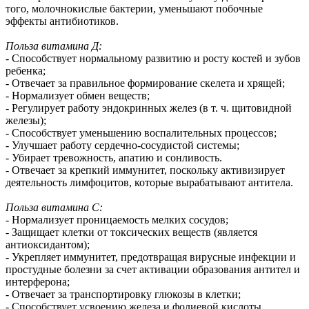
того, молочнокислые бактерии, уменьшают побочные
эффекты антибиотиков.
Польза витамина Д:
- Способствует нормальному развитию и росту костей и зубов
ребенка;
- Отвечает за правильное формирование скелета и хрящей;
- Нормализует обмен веществ;
- Регулирует работу эндокринных желез (в т. ч. щитовидной
железы);
- Способствует уменьшению воспалительных процессов;
- Улучшает работу сердечно-сосудистой системы;
- Убирает тревожность, апатию и сонливость.
- Отвечает за крепкий иммунитет, поскольку активизирует
деятельность лимфоцитов, которые вырабатывают антитела.
Польза витамина С:
- Нормализует проницаемость мелких сосудов;
- Защищает клетки от токсических веществ (является
антиоксидантом);
- Укрепляет иммунитет, предотвращая вирусные инфекции и
простудные болезни за счет активации образования антител и
интерферона;
- Отвечает за транспортировку глюкозы в клетки;
- Способствует усвоению железа и фолиевой кислоты.