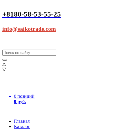
+8180-58-53-55-25
info@saikotrade.com
△
▽
0 позиций
0 руб.
Главная
Каталог