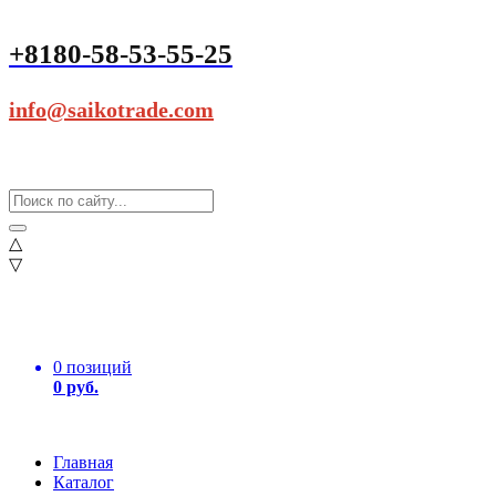
+8180-58-53-55-25
info@saikotrade.com
△
▽
0 позиций
0 руб.
Главная
Каталог