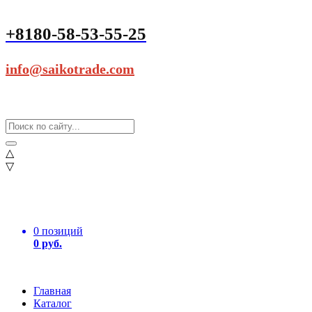
+8180-58-53-55-25
info@saikotrade.com
△
▽
0 позиций
0 руб.
Главная
Каталог