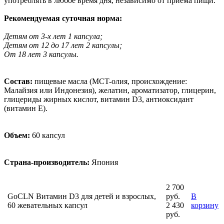
употреблять в любое время дня, независимо от приема пищи.
Рекомендуемая суточная норма:
Детям от 3-х лет 1 капсула;
Детям от 12 до 17 лет 2 капсулы;
От 18 лет 3 капсулы.
Состав:
пищевые масла (MCT-олия, происхождение:
Малайзия или Индонезия), желатин, ароматизатор, глицерин,
глицериды жирных кислот, витамин D3, антиоксидант
(витамин E).
Объем:
60 капсул
Страна-производитель:
Япония
2 700
GoCLN Витамин D3 для детей и взрослых,
руб.
В
60 жевательных капсул
2 430
корзину
руб.