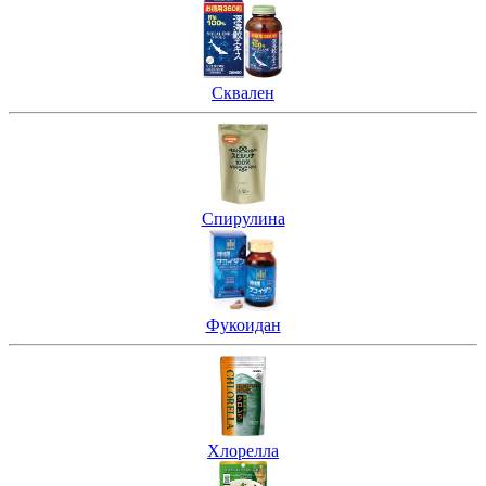
Сквален
Спирулина
Фукоидан
Хлорелла