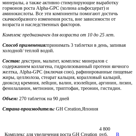
минералы, а также активно стимулирующие выработку
гормонов роста Alpha-GPC (холина альфосцерат) и
аминокислоты. Все эти компоненты помогают достичь
скачкообразного изменения роста, вне зависимости от
возраста и наследственных факторов.
Комплекс предназначен для возраста от 10 до 25 лет.
Способ применения:
принимать 3 таблетки в день, запивая
холодной/ теплой водой.
Состав:
декстрин, мальтит, комплекс минералов с
содержанием коллагена, гидролизованный протеин яичного
желтка, Alpha-GPC (включая сою), рафинированные пищевые
жиры, целлюлоза, стеарат кальция, коралловый кальций,
диоксид кремния, лейцин, валин, изолейцин, аргинин, лизин,
фенилаланин, метионин, триптофан, треонин, гистидин.
Объем:
270 таблеток на 90 дней
Страна-производитель:
GH Creation,Япония
4 800
Комплекс для увеличения роста GH Creation
руб.
В