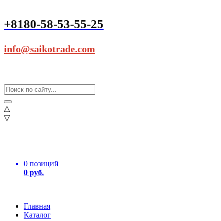
+8180-58-53-55-25
info@saikotrade.com
△
▽
0 позиций
0 руб.
Главная
Каталог