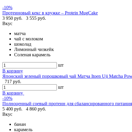
-10%
Протеиновый кекс в кружке – Protein MugCake
3 950 руб.
3 555 руб.
Вкус
матча
чай с молоком
шоколад
Лимонный чизкейк
Соленая карамель
шт
В корзину
Японский зеленый порошковый чай Матча Itoen Uji Matcha Pow
717 руб.
шт
В корзину
-10%
Полноценный соевый протеин для сбалансированного питания -
5 400 руб.
4 860 руб.
Вкус
банан
карамель