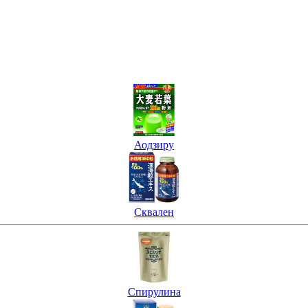
Аодзиру
Сквален
Спирулина