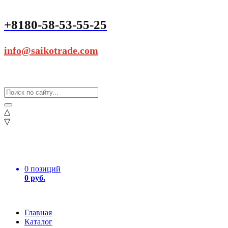
+8180-58-53-55-25
info@saikotrade.com
△
▽
0 позиций
0 руб.
Главная
Каталог