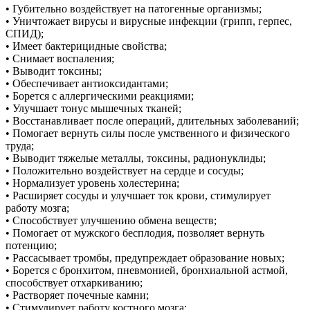
• Губительно воздействует на патогенные организмы;
• Уничтожает вирусы и вирусные инфекции (грипп, герпес,
СПИД);
• Имеет бактерицидные свойства;
• Снимает воспаления;
• Выводит токсины;
• Обеспечивает антиоксидантами;
• Борется с аллергическими реакциями;
• Улучшает тонус мышечных тканей;
• Восстанавливает после операций, длительных заболеваний;
• Помогает вернуть силы после умственного и физического
труда;
• Выводит тяжелые металлы, токсины, радионуклиды;
• Положительно воздействует на сердце и сосуды;
• Нормализует уровень холестерина;
• Расширяет сосуды и улучшает ток крови, стимулирует
работу мозга;
• Способствует улучшению обмена веществ;
• Помогает от мужского бесплодия, позволяет вернуть
потенцию;
• Рассасывает тромбы, предупреждает образование новых;
• Борется с бронхитом, пневмонией, бронхиальной астмой,
способствует отхаркиванию;
• Растворяет почечные камни;
• Стимулирует работу костного мозга;