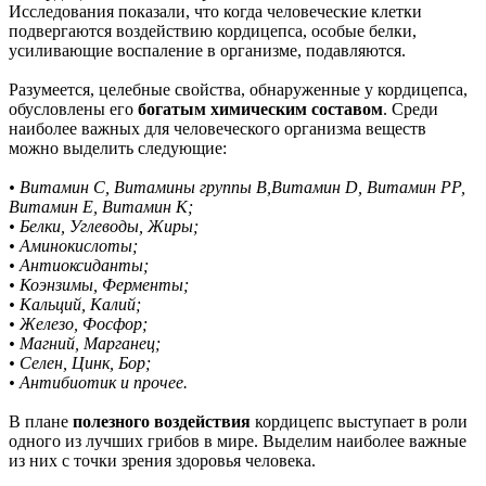
Исследования показали, что когда человеческие клетки
подвергаются воздействию кордицепса, особые белки,
усиливающие воспаление в организме, подавляются.
Разумеется, целебные свойства, обнаруженные у кордицепса,
обусловлены его
богатым химическим составом
. Среди
наиболее важных для человеческого организма веществ
можно выделить следующие:
• Витамин С, Витамины группы В,Витамин D, Витамин РР,
Витамин Е, Витамин К;
• Белки, Углеводы, Жиры;
• Аминокислоты;
• Антиоксиданты;
• Коэнзимы, Ферменты;
• Кальций, Калий;
• Железо, Фосфор;
• Магний, Марганец;
• Селен, Цинк, Бор;
• Антибиотик и прочее.
В плане
полезного воздействия
кордицепс выступает в роли
одного из лучших грибов в мире. Выделим наиболее важные
из них с точки зрения здоровья человека.