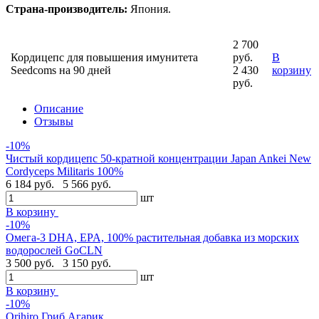
Страна-производитель:
Япония.
2 700
Кордицепс для повышения имунитета
руб.
В
Seedcoms на 90 дней
2 430
корзину
руб.
Описание
Отзывы
-10%
Чистый кордицепс 50-кратной концентрации Japan Ankei New
Cordyceps Militaris 100%
6 184 руб.
5 566 руб.
шт
В корзину
-10%
Омега-3 DHA, EPA, 100% растительная добавка из морских
водорослей GoCLN
3 500 руб.
3 150 руб.
шт
В корзину
-10%
Orihiro Гриб Агарик