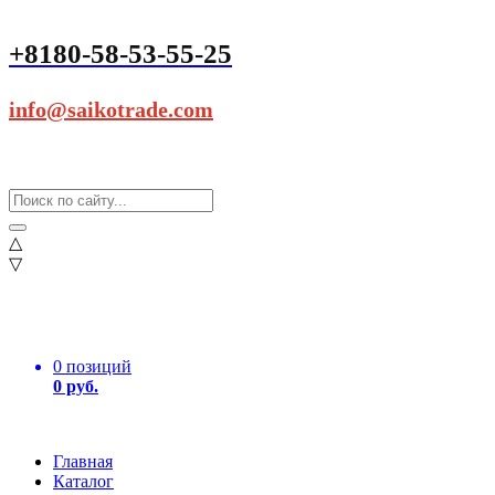
+8180-58-53-55-25
info@saikotrade.com
△
▽
0 позиций
0 руб.
Главная
Каталог