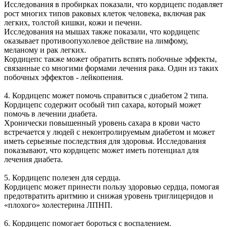
Исследования в пробирках показали, что кордицепс подавляет
рост многих типов раковых клеток человека, включая рак
легких, толстой кишки, кожи и печени.
Исследования на мышах также показали, что кордицепс
оказывает противоопухолевое действие на лимфому,
меланому и рак легких.
Кордицепс также может обратить вспять побочные эффекты,
связанные со многими формами лечения рака. Один из таких
побочных эффектов - лейкопения.
4. Кордицепс может помочь справиться с диабетом 2 типа.
Кордицепс содержит особый тип сахара, который может
помочь в лечении диабета.
Хронически повышенный уровень сахара в крови часто
встречается у людей с неконтролируемым диабетом и может
иметь серьезные последствия для здоровья. Исследования
показывают, что кордицепс может иметь потенциал для
лечения диабета.
5. Кордицепс полезен для сердца.
Кордицепс может принести пользу здоровью сердца, помогая
предотвратить аритмию и снижая уровень триглицеридов и
«плохого» холестерина ЛПНП.
6. Кордицепс помогает бороться с воспалением.