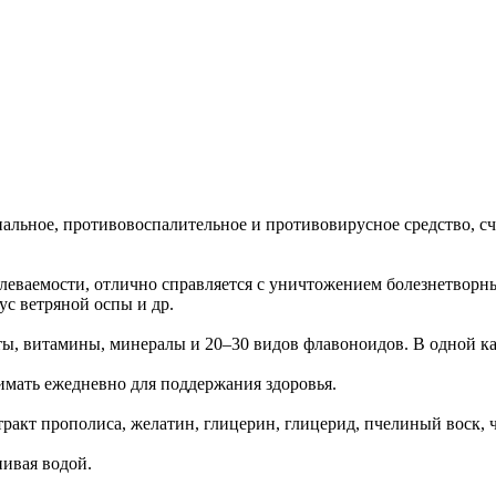
ьное, противовоспалительное и противовирусное средство, счи
леваемости, отлично справляется с уничтожением болезнетворны
ус ветряной оспы и др.
ы, витамины, минералы и 20–30 видов флавоноидов. В одной ка
мать ежедневно для поддержания здоровья.
ракт прополиса, желатин, глицерин, глицерид, пчелиный воск, 
пивая водой.