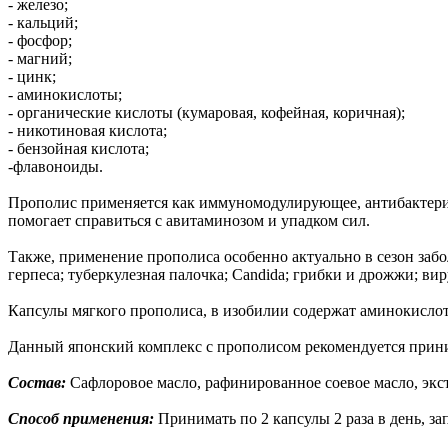
- железо;
- кальций;
- фосфор;
- магний;
- цинк;
- аминокислоты;
- органические кислоты (кумаровая, кофейная, коричная);
- никотиновая кислота;
- бензойная кислота;
-флавоноиды.
Прополис применяется как иммуномодулирующее, антибактериал
помогает справиться с авитаминозом и упадком сил.
Также, применение прополиса особенно актуально в сезон забо
герпеса; туберкулезная палочка; Candida; грибки и дрожжи; вир
Капсулы мягкого прополиса, в изобилии содержат аминокислот
Данный японский комплекс с прополисом рекомендуется прини
Состав:
Сафлоровое масло, рафинированное соевое масло, экст
Способ применения:
Принимать по 2 капсулы 2 раза в день, за