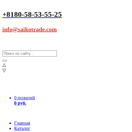
+8180-58-53-55-25
info@saikotrade.com
△
▽
0 позиций
0 руб.
Главная
Каталог