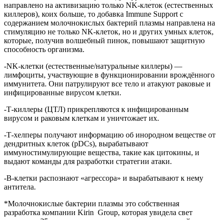
направлено на активизацию только NK-клеток (естественных
киллеров), коих больше, то добавка Immune Support с
содержанием молочнокислых бактерий плазмы направлена на
стимуляцию не только NK-клеток, но и других умных клеток,
которые, получив волшебный пинок, повышают защитную
способность организма.
-NK-клетки (естественные/натуральные киллеры) —
лимфоциты, участвующие в функционировании врождённого
иммунитета. Они патрулируют все тело и атакуют раковые и
инфицированные вирусом клетки.
-Т-киллеры (ЦТЛ) прикрепляются к инфицированным
вирусом и раковым клеткам и уничтожает их.
-Т-хелперы получают информацию об инородном веществе от
дендритных клеток (pDCs), вырабатывают
иммуностимулирующие вещества, такие как цитокины, и
выдают команды для разработки стратегии атаки.
-В-клетки распознают «агрессора» и вырабатывают к нему
антитела.
*Молочнокислые бактерии плазмы это собственная
разработка компании Kirin Group, которая увидела свет