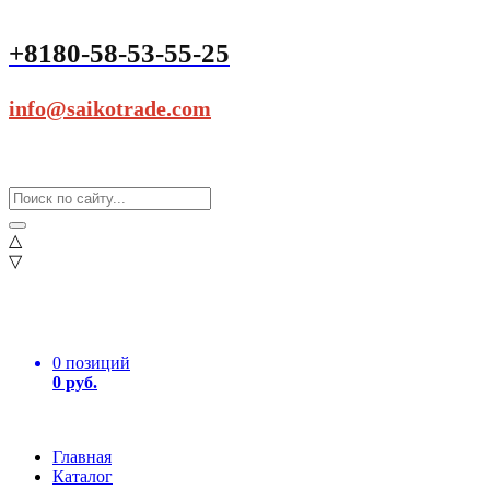
+8180-58-53-55-25
info@saikotrade.com
△
▽
0 позиций
0 руб.
Главная
Каталог