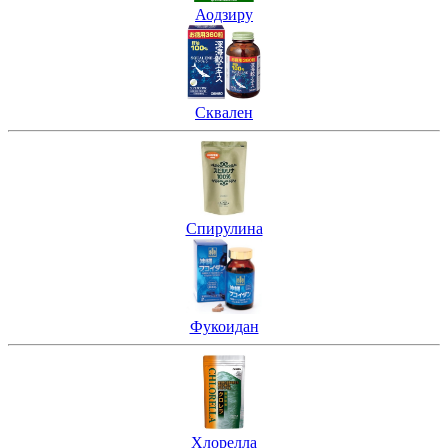
Аодзиру
Сквален
Спирулина
Фукоидан
Хлорелла