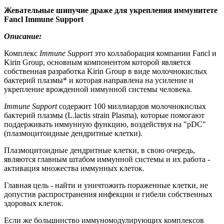
Жевательные шипучие драже для укрепления иммунитете
Fancl Immune Support
Описание:
Комплекс
Immune Support
это коллаборация компании Fancl и
Kirin Group, основным компонентом которой является
собственная разработка Kirin Group в виде молочнокислых
бактерий плазмы* и которая направлена на усиление и
укрепление врожденной иммунной системы человека.
Immune Support
содержит 100 миллиардов молочнокислых
бактерий плазмы (L.lactis strain Plasma), которые помогают
поддерживать иммунную функцию, воздействуя на "pDC"
(плазмоцитоидные дендритные клетки).
Плазмоцитоидные дендритные клетки, в свою очередь,
являются главным штабом иммунной системы и их работа -
активация множества иммунных клеток.
Главная цель - найти и уничтожить пораженные клетки, не
допустив распространения инфекции и гибели собственных
здоровых клеток.
Если же большинство иммуномодулирующих комплексов