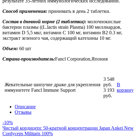
результате 35-летних иммунологических исследований.
Способ применения:
принимать в день 2 таблетки.
Состав в дневной норме (2 таблетки):
молочнокислые
бактерии плазмы ((L.lactis strain Plasma) 100 миллиардов,
витамин D 5,5 мкг, витамин C 100 мг, витамин B2 0.3 мг,
экстракт зеленого чая, содержащий катехины 10 мг.
Объем:
60 шт
Страна-производитель:
Fancl Corporation,Япония
3 548
Жевательные шипучие драже для укрепления
руб.
В
иммунитете Fancl Immune Support
3 193
корзину
руб.
Описание
Отзывы
-10%
Чистый кордицепс 50-кратной концентрации Japan Ankei New
Cordyceps Militaris 100%