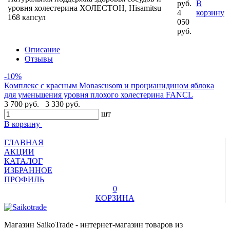
руб.
В
уровня холестерина ХОЛЕСТОН, Hisamitsu
4
корзину
168 капсул
050
руб.
Описание
Отзывы
-10%
Комплекс с красным Monascusom и процианидином яблока
для уменьшения уровня плохого холестерина FANCL
3 700 руб.
3 330 руб.
шт
В корзину
ГЛАВНАЯ
АКЦИИ
КАТАЛОГ
ИЗБРАННОЕ
ПРОФИЛЬ
0
КОРЗИНА
Магазин SaikoTrade - интернет-магазин товаров из