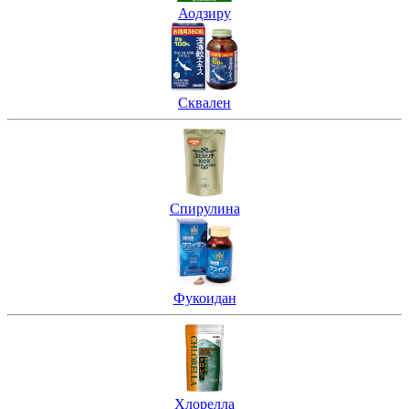
Аодзиру
Сквален
Спирулина
Фукоидан
Хлорелла