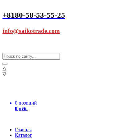
+8180-58-53-55-25
info@saikotrade.com
△
▽
0 позиций
0 руб.
Главная
Каталог