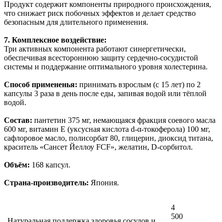
Продукт содержит компоненты природного происхождения,
что снижает риск побочных эффектов и делает средство
безопасным для длительного применения.
7. Комплексное воздействие:
Три активных компонента работают синергетически,
обеспечивая всестороннюю защиту сердечно-сосудистой
системы и поддержание оптимального уровня холестерина.
Способ примененья:
принимать взрослым (с 15 лет) по 2
капсулы 3 раза в день после еды, запивая водой или тёплой
водой.
Состав:
пантетин 375 мг, немающаяся фракция соевого масла
600 мг, витамин Е (уксусная кислота d-α-токоферола) 100 мг,
сафлоровое масло, полисорбат 80, глицерин, диоксид титана,
краситель «Сансет Йеллоу FCF», желатин, D-сорбитол.
Объём:
168 капсул.
Страна-производитель:
Япония.
4
500
Натуральная поддержка здоровья сосудов и