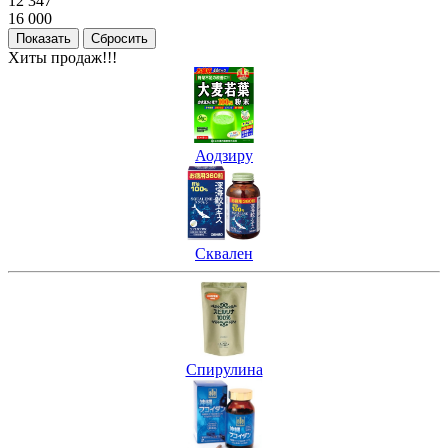
12 347
16 000
Хиты продаж!!!
Аодзиру
Сквален
Спирулина