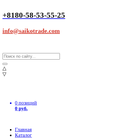
+8180-58-53-55-25
info@saikotrade.com
△
▽
0 позиций
0 руб.
Главная
Каталог