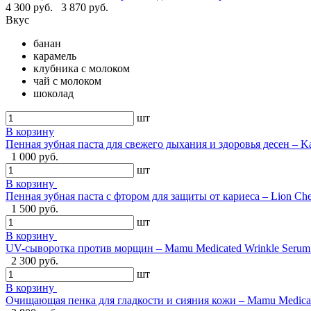
4 300 руб.
3 870 руб.
Вкус
банан
карамель
клубника с молоком
чай с молоком
шоколад
шт
В корзину
Пенная зубная паста для свежего дыхания и здоровья десен – Ka
1 000 руб.
шт
В корзину
Пенная зубная паста с фтором для защиты от кариеса – Lion Ch
1 500 руб.
шт
В корзину
UV-сыворотка против морщин – Mamu Medicated Wrinkle Serum U
2 300 руб.
шт
В корзину
Очищающая пенка для гладкости и сияния кожи – Mamu Medical 