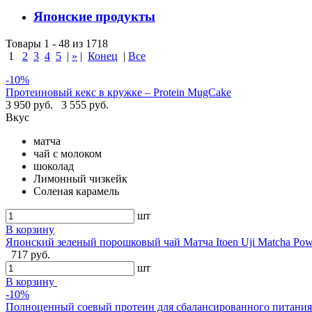
Японские продукты
Товары 1 - 48 из 1718
1
2
3
4
5
|
»
|
Конец
|
Все
-10%
Протеиновый кекс в кружке – Protein MugCake
3 950 руб.
3 555 руб.
Вкус
матча
чай с молоком
шоколад
Лимонный чизкейк
Соленая карамель
шт
В корзину
Японский зеленый порошковый чай Матча Itoen Uji Matcha Pow
717 руб.
шт
В корзину
-10%
Полноценный соевый протеин для сбалансированного питания -