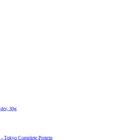
der, 30g
 Tokyo Complete Protein