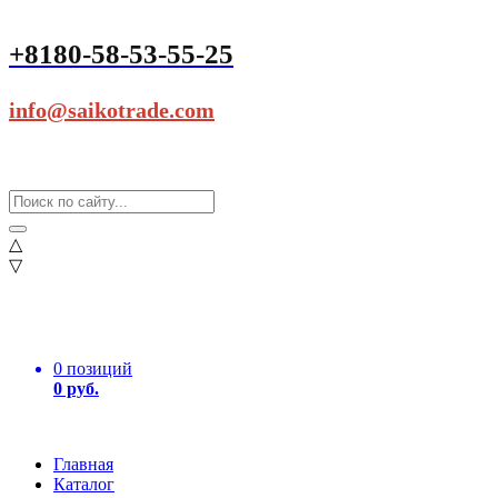
+8180-58-53-55-25
info@saikotrade.com
△
▽
0 позиций
0 руб.
Главная
Каталог