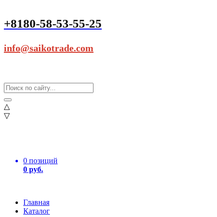
+8180-58-53-55-25
info@saikotrade.com
△
▽
0 позиций
0 руб.
Главная
Каталог