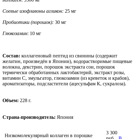
Соевые изофлавоны агликон:
25 мг
Пробиотики (порошок):
30 мг
Глюкозамин
: 10 мг
Состав:
коллагеновый пептид из свинины (содержит
желатин, произведён в Японии), водорастворимые пищевые
волокна, декстрин, порошок экстракта сои, порошок
термически обработанных лактобактерий, экстракт розы,
витамин C, эмульгатор, глюкозамин (из креветок и крабов),
ароматизаторы, подсластители (ацесульфам К, сукралоза).
Объем:
228 г.
Страна-производитель:
Япония
3 300
Низкомолекулярный коллаген в порошке
руб.
В