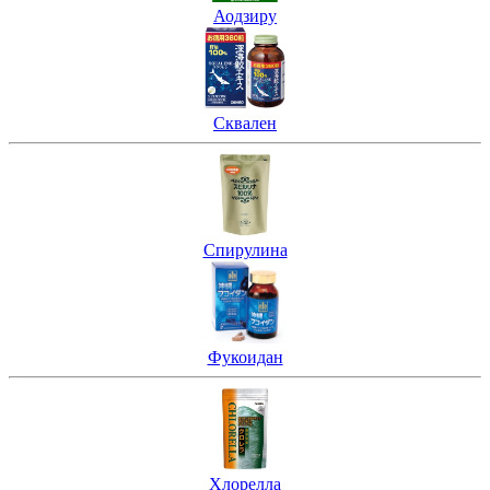
Аодзиру
Сквален
Спирулина
Фукоидан
Хлорелла