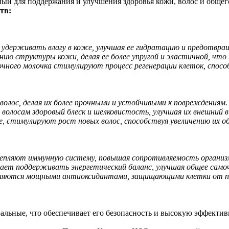
ый для поддержания и улучшения здоровья кожи, волос и общего
тв:
 удерживать влагу в коже, улучшая ее гидратацию и предотвращ
нию структуры кожи, делая ее более упругой и эластичной, чт
ного молочка стимулируют процесс регенерации клеток, спосо
волос, делая их более прочными и устойчивыми к повреждениям.
волосам здоровый блеск и шелковистость, улучшая их внешний в
 стимулируют рост новых волос, способствуя увеличению их о
епляют иммунную систему, повышая сопротивляемость организм
ает поддерживать энергетический баланс, улучшая общее само
вляются мощными антиоксидантами, защищающими клетки от по
льные, что обеспечивает его безопасность и высокую эффектив