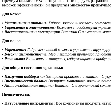
Премиум Коллаген HSC - это уникальный продукт, разработанн
высокой эффективности, он предлагает
множество преимущес
Для кожи:
• Увлажнение и питание:
Гидролизованный коллаген помогает
• Укрепление и эластичность:
Коллаген способствует укрепле
• Восстановление и регенерация:
Витамин C и экстракт маточ
Для волос:
• Укрепление:
Гидролизованный коллаген укрепляет структуру 
• Блеск и шелковистость:
Мед и экстракт прополиса придают 
• Рост волос:
Витамины и минералы, содержащиеся в продукте,
Для общего состояния организма:
• Иммунная поддержка:
Экстракт прополиса и витамин C укр
• Энергетический баланс:
Экстракт маточного молочка помог
• Антиоксидантная защита:
Витамин C и гранатовый сок я
Преимущества:
• Натуральные ингредиенты:
Все компоненты продукта натура