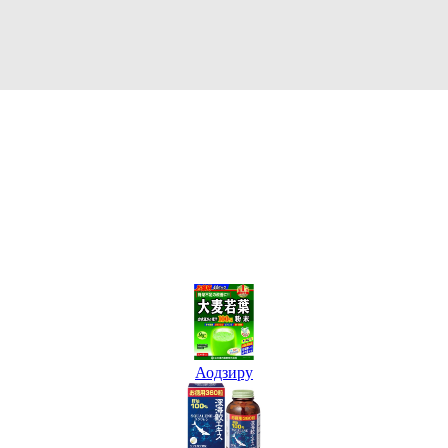
Аодзиру