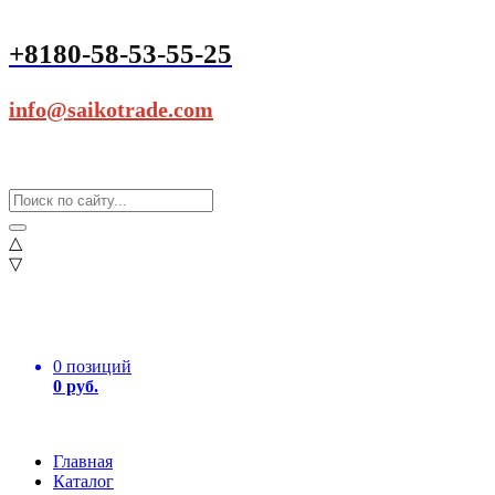
+8180-58-53-55-25
info@saikotrade.com
△
▽
0 позиций
0 руб.
Главная
Каталог