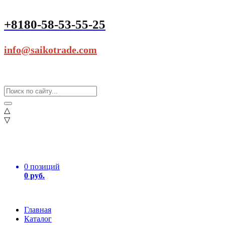
+8180-58-53-55-25
info@saikotrade.com
△
▽
0 позиций
0 руб.
Главная
Каталог