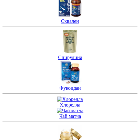
Сквален
Спирулина
Фукоидан
Хлорелла
Чай матча