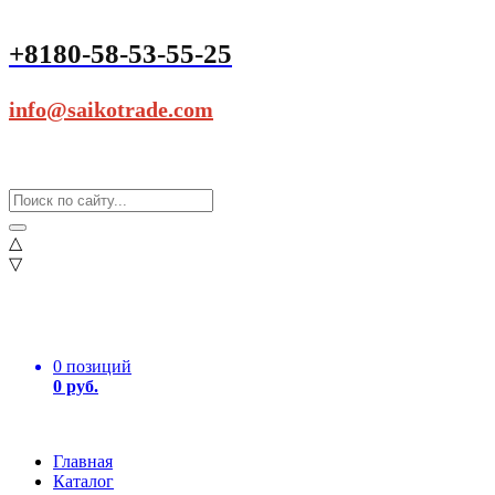
+8180-58-53-55-25
info@saikotrade.com
△
▽
0 позиций
0 руб.
Главная
Каталог