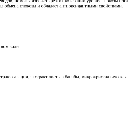
водов, помогая избежать резких колебаний уровня глюкозы посл
сы обмена глюкозы и обладает антиоксидантными свойствами.
твом воды.
тракт салации, экстракт листьев банабы, микрокристаллическая 