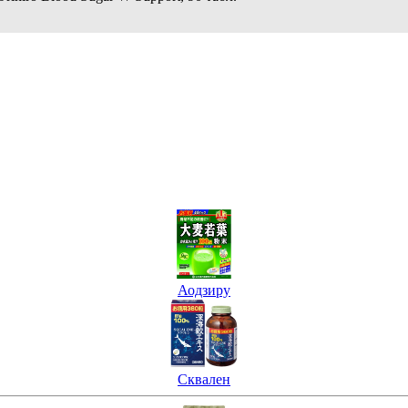
Аодзиру
Сквален