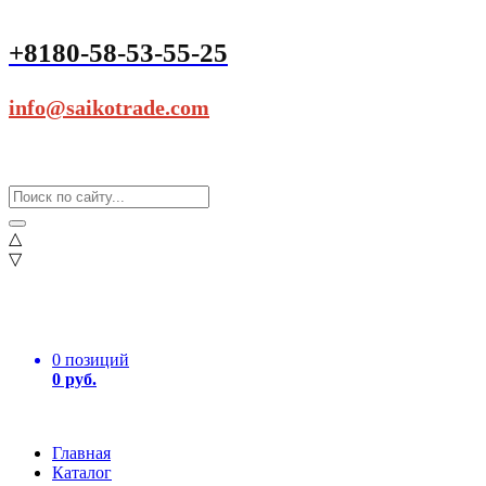
+8180-58-53-55-25
info@saikotrade.com
△
▽
0 позиций
0 руб.
Главная
Каталог