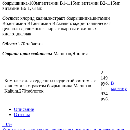
боярышника-100мг,витамин В1-1,15мг, витамин В2-1,15мг,
витамин В6-1,73 мг.
Состав:
хлорид калия,экстракт боярышника,витамин
В6,витамин В1,витамин В2,мальтоза,кристаллическая
целлюлоза,сложные эфиры сахарозы и жирных
кислот,шеллак.
Объем:
270 таблеток
Страна-производитель:
Maruman,Япония
2
149
Комплекс для сердечно-сосудистой системы с
руб.
В
калием и экстрактом боярышника Maruman
1
корзину
Kalium,270таблеток
934
руб.
Описание
Отзывы
-10%
Комплекс для снижения висцерального жира и поддержания