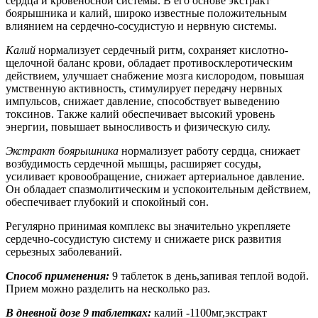
сердца и кровеносной системы. В его основе экстракт
боярышника и калий, широко известные положительным
влиянием на сердечно-сосудистую и нервную системы.
Калий
нормализует сердечный ритм, сохраняет кислотно-
щелочной баланс крови, обладает противосклеротическим
действием, улучшает снабжение мозга кислородом, повышая
умственную активность, стимулирует передачу нервных
импульсов, снижает давление, способствует выведению
токсинов. Также калий обеспечивает высокий уровень
энергии, повышает выносливость и физическую силу.
Экстракт боярышника
нормализует работу сердца, снижает
возбудимость сер­дечной мышцы, расширяет сосуды,
усиливает кровообращение, снижает артериальное давление.
Он обладает спазмолитическим и успокоительным действием,
обеспечивает глубокий и спокойный сон.
Регулярно принимая комплекс вы значительно укрепляете
сердечно-сосудистую систему и снижаете риск развития
серьезных заболеваний.
Способ применения:
9 таблеток в день,запивая теплой водой.
Прием можно разделить на несколько раз.
В дневной дозе 9 таблетках:
калий -1100мг,экстракт