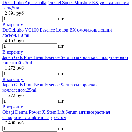
Dr.Ci:Labo Aqua-Collagen Gel Super Moisture EX увлажняющий
гель,50g
2 891 руб.
шт
В корзину
Dr.Ci:Labo VC100 Essence Lotion EX омолаживающий
лосьон,150ml
4 163 руб.
шт
В корзину
Japan Gals Pure Beau Essence Serum сыворотка с гиалуроновой
кислотой,25ml
1 272 руб.
шт
В корзину
Japan Gals Pure Beau Essence Serum сыворотка с
коллагеном,25ml
1 272 руб.
шт
В корзину
Obagi Derma Power X Stem Lift Serum антивозрастная
сыворотка с лифтинг эффектом
7 400 руб.
шт