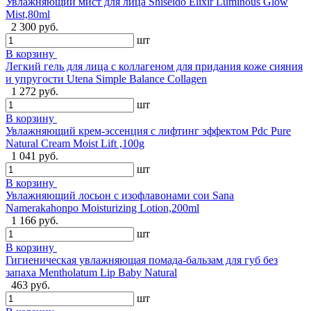
Увлажняющий мист для лица Shiseido Elixir Luminous Glow
Mist,80ml
2 300 руб.
шт
В корзину
Легкий гель для лица с коллагеном для придания коже сияния
и упругости Utena Simple Balance Collagen
1 272 руб.
шт
В корзину
Увлажняющий крем-эссенция с лифтинг эффектом Pdc Pure
Natural Cream Moist Lift ,100g
1 041 руб.
шт
В корзину
Увлажняющий лосьон с изофлавонами сои Sana
Namerakahonpo Moisturizing Lotion,200ml
1 166 руб.
шт
В корзину
Гигиеническая увлажняющая помада-бальзам для губ без
запаха Mentholatum Lip Baby Natural
463 руб.
шт