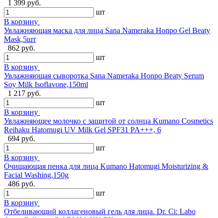
1 399 руб.
шт
В корзину
Увлажняющая маска для лица Sana Nameraka Honpo Gel Beaty
Mask,5шт
862 руб.
шт
В корзину
Увлажняющая сыворотка Sana Nameraka Honpo Beaty Serum
Soy Milk Isoflavone,150ml
1 217 руб.
шт
В корзину
Увлажняющее молочко с защитой от солнца Kumano Cosmetics
Reihaku Hatomugi UV Milk Gel SPF31 PA+++, 6
694 руб.
шт
В корзину
Очищающая пенка для лица Kumano Hatomugi Moisturizing &
Facial Washing,150g
486 руб.
шт
В корзину
Отбеливающий коллагеновый гель для лица. Dr. Ci: Labo