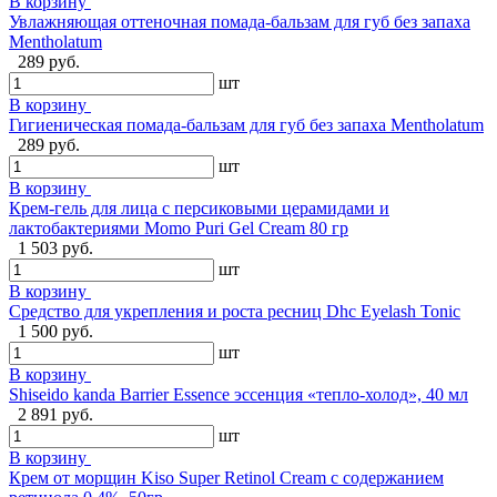
В корзину
Увлажняющая оттеночная помада-бальзам для губ без запаха
Mentholatum
289 руб.
шт
В корзину
Гигиеническая помада-бальзам для губ без запаха Mentholatum
289 руб.
шт
В корзину
Крем-гель для лица с персиковыми церамидами и
лактобактериями Momo Puri Gel Cream 80 гр
1 503 руб.
шт
В корзину
Средство для укрепления и роста ресниц Dhc Eyelash Tonic
1 500 руб.
шт
В корзину
Shiseido kanda Barrier Essence эссенция «тепло-холод», 40 мл
2 891 руб.
шт
В корзину
Крем от морщин Kiso Super Retinol Cream с содержанием