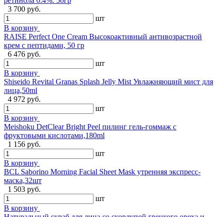
ретинола 0.4%. 50гр
3 700 руб.
шт
В корзину
RAISE Perfect One Cream Высокоактивный антивозрастной
крем с пептидами, 50 гр
6 476 руб.
шт
В корзину
Shiseido Revital Granas Splash Jelly Mist Увлажняющий мист для
лица,50ml
4 972 руб.
шт
В корзину
Meishoku DetClear Bright Peel пилинг гель-гоммаж с
фруктовыми кислотами,180ml
1 156 руб.
шт
В корзину
BCL Saborino Morning Facial Sheet Mask утренняя экспресс-
маска,32шт
1 503 руб.
шт
В корзину
Натуральный скраб для лица со скорлупой грецкого ореха и