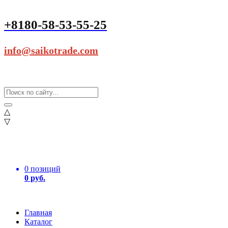
+8180-58-53-55-25
info@saikotrade.com
△
▽
0 позиций
0 руб.
Главная
Каталог