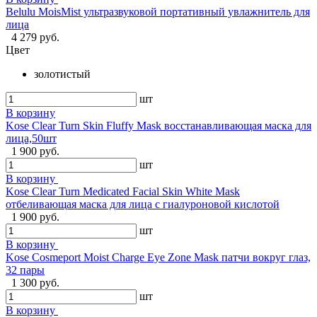
Belulu MoisMist ультразвуковой портативный увлажнитель для
лица
4 279 руб.
Цвет
золотистый
шт
В корзину
Kose Clear Turn Skin Fluffy Mask восстанавливающая маска для
лица,50шт
1 900 руб.
шт
В корзину
Kose Clear Turn Medicated Facial Skin White Mask
отбеливающая маска для лица с гиалуроновой кислотой
1 900 руб.
шт
В корзину
Kose Cosmeport Moist Charge Eye Zone Mask патчи вокруг глаз,
32 пары
1 300 руб.
шт
В корзину