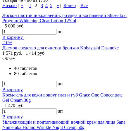
Товары 49 - 96 из 1716
Начало
|
«
|
1
2
3
4
5
|
»
|
Конец
|
Все
Лосьон против покраснений, розацеа и воспалений Shiseido d
Program Whitening Clear Lotion,125ml
5 000 руб.
шт
В корзину
-10%
Дасмок средство для очистки бронхов Kobayashi Dasmoke
1 571 руб.
1 414 руб.
Объем
40 таблеток
80 таблеток
шт
В корзину
Крем-гель для кожи вокруг глаз и губ Grace One Concentrate
Gel Cream,30g
1 470 руб.
шт
В корзину
Увлажняющий и подтягивающий ночной крем для лица Sana
Nameraka Honpo Wrinkle Night Cream,50g