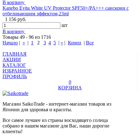
В корзину
Kanebo Evita White UV Protector SPF50+/PA+++ санскрин с
отбеливающим эффектом,23ml
1 156 руб.
шт
В корзину
Товары 49 - 96 из 1716
Начало
|
«
|
1
2
3
4
5
|
»
|
Конец
|
Все
ГЛАВНАЯ
АКЦИИ
КАТАЛОГ
ИЗБРАННОЕ
ПРОФИЛЬ
0
КОРЗИНА
Магазин SaikoTrade - интернет-магазин товаров из
Японии для здоровья и красоты.
Все самое лучшее из страны восходящего солнца
собрано в нашем магазине для Вас, наши дорогие
клиенты!