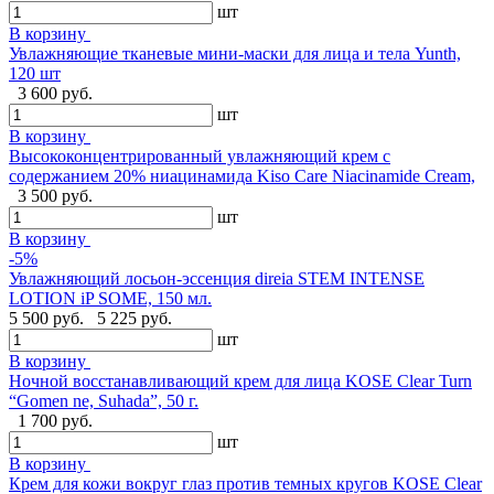
шт
В корзину
Увлажняющие тканевые мини-маски для лица и тела Yunth,
120 шт
3 600 руб.
шт
В корзину
Высококонцентрированный увлажняющий крем с
содержанием 20% ниацинамида Kiso Care Niacinamide Cream,
3 500 руб.
шт
В корзину
-5%
Увлажняющий лосьон-эссенция direia STEM INTENSE
LOTION iP SOME, 150 мл.
5 500 руб.
5 225 руб.
шт
В корзину
Ночной восстанавливающий крем для лица KOSE Clear Turn
“Gomen ne, Suhada”, 50 г.
1 700 руб.
шт
В корзину
Крем для кожи вокруг глаз против темных кругов KOSE Clear