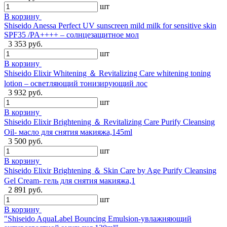
шт
В корзину
Shiseido Anessa Perfect UV sunscreen mild milk for sensitive skin
SPF35 /PA++++ – солнцезащитное мол
3 353 руб.
шт
В корзину
Shiseido Elixir Whitening ＆ Revitalizing Care whitening toning
lotion – осветляющий тонизирующий лос
3 932 руб.
шт
В корзину
Shiseido Elixir Brightening ＆ Revitalizing Care Purify Cleansing
Oil- масло для снятия макияжа,145ml
3 500 руб.
шт
В корзину
Shiseido Elixir Brightening ＆ Skin Care by Age Purify Cleansing
Gel Cream- гель для снятия макияжа,1
2 891 руб.
шт
В корзину
"Shiseido AquaLabel Bouncing Emulsion-увлажняющий