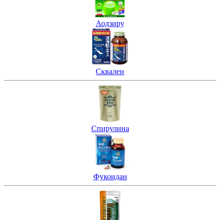
Аодзиру
Сквален
Спирулина
Фукоидан