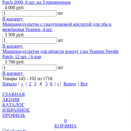
Patch 2000, 6 шт. на 3 применения
4 000 руб.
шт
В корзину
Микронидл-патчи с гиалуроновой кислотой для лба и
межбровья Yeamon, 4 шт.
3 500 руб.
шт
В корзину
Микронидл-патчи для области вокруг глаз Yeamon Needle
Patch, 12 шт. / 6 пар
3 700 руб.
шт
В корзину
Товары 145 - 192 из 1718
Начало
|
«
|
2
3
4
5
6
|
»
|
Конец
|
Все
ГЛАВНАЯ
АКЦИИ
КАТАЛОГ
ИЗБРАННОЕ
ПРОФИЛЬ
0
КОРЗИНА