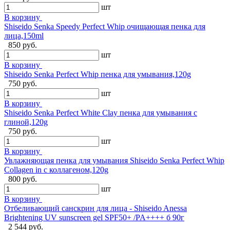
шт
В корзину
Shiseido Senka Speedy Perfect Whip очищающая пенка для
лица,150ml
850 руб.
шт
В корзину
Shiseido Senka Perfect Whip пенка для умывания,120g
750 руб.
шт
В корзину
Shiseido Senka Perfect White Clay пенка для умывания с
глиной,120g
750 руб.
шт
В корзину
Увлажняющая пенка для умывания Shiseido Senka Perfect Whip
Collagen in с коллагеном,120g
800 руб.
шт
В корзину
Отбеливающий санскрин для лица - Shiseido Anessa
Brightening UV sunscreen gel SPF50+ /PA++++ б 90г
2 544 руб.