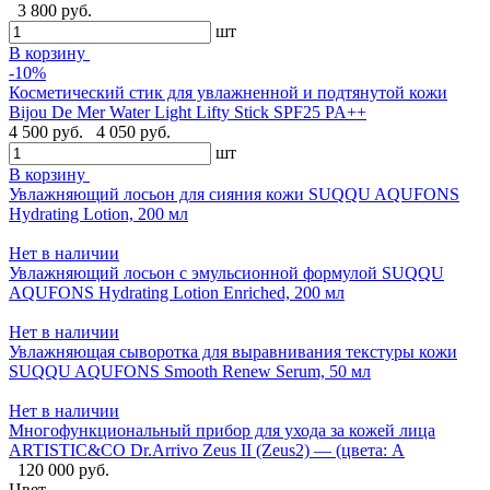
3 800 руб.
шт
В корзину
-10%
Косметический стик для увлажненной и подтянутой кожи
Bijou De Mer Water Light Lifty Stick SPF25 PA++
4 500 руб.
4 050 руб.
шт
В корзину
Увлажняющий лосьон для сияния кожи SUQQU AQUFONS
Hydrating Lotion, 200 мл
Нет в наличии
Увлажняющий лосьон с эмульсионной формулой SUQQU
AQUFONS Hydrating Lotion Enriched, 200 мл
Нет в наличии
Увлажняющая сыворотка для выравнивания текстуры кожи
SUQQU AQUFONS Smooth Renew Serum, 50 мл
Нет в наличии
Многофункциональный прибор для ухода за кожей лица
ARTISTIC&CO Dr.Arrivo Zeus II (Zeus2) — (цвета: A
120 000 руб.
Цвет