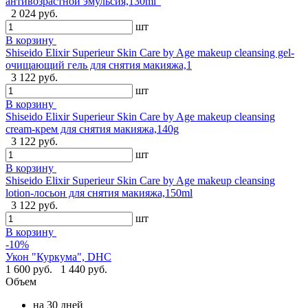
антивозрастной эмульсия,130ml"
2 024 руб.
шт
В корзину
Shiseido Elixir Superieur Skin Care by Age makeup cleansing gel-
очищающий гель для снятия макияжа,1
3 122 руб.
шт
В корзину
Shiseido Elixir Superieur Skin Care by Age makeup cleansing
cream-крем для снятия макияжа,140g
3 122 руб.
шт
В корзину
Shiseido Elixir Superieur Skin Care by Age makeup cleansing
lotion-лосьон для снятия макияжа,150ml
3 122 руб.
шт
В корзину
-10%
Укон "Куркума", DHC
1 600 руб.
1 440 руб.
Объем
на 30 дней