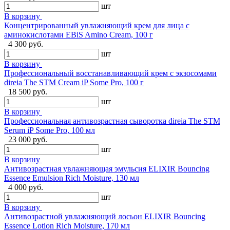
шт
В корзину
Концентрированный увлажняющий крем для лица с
аминокислотами EBiS Amino Cream, 100 г
4 300 руб.
шт
В корзину
Профессиональный восстанавливающий крем с экзосомами
direia The STM Cream iP Some Pro, 100 г
18 500 руб.
шт
В корзину
Профессиональная антивозрастная сыворотка direia The STM
Serum iP Some Pro, 100 мл
23 000 руб.
шт
В корзину
Антивозрастная увлажняющая эмульсия ELIXIR Bouncing
Essence Emulsion Rich Moisture, 130 мл
4 000 руб.
шт
В корзину
Антивозрастной увлажняющий лосьон ELIXIR Bouncing
Essence Lotion Rich Moisture, 170 мл