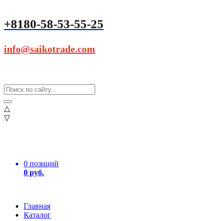
+8180-58-53-55-25
info@saikotrade.com
△
▽
0 позиций
0 руб.
Главная
Каталог