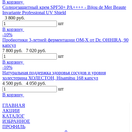
В корзину
Cолнцезащитный крем SPF50+ PA++++ - Bijou de Mer Beaute
Invariante Professional UV Shield
3 800 руб.
шт
В корзину
-10%
Пробиотики 3-летней ферментации OM-X от Dr. OHHIRA, 90
капсул
7 800 руб.
7 020 руб.
шт
В корзину
-10%
Натуральная поддержка здоровья сосудов и уровня
холестерина ХОЛЕСТОН, Hisamitsu 168 капсул
4 500 руб.
4 050 руб.
шт
В корзину
ГЛАВНАЯ
АКЦИИ
КАТАЛОГ
ИЗБРАННОЕ
ПРОФИЛЬ
0