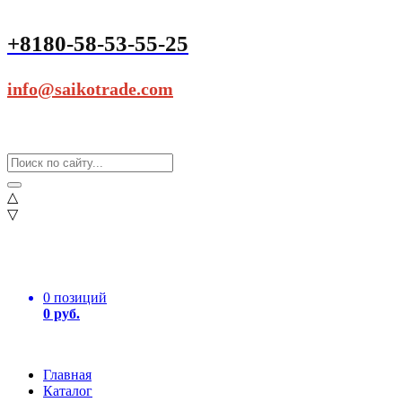
+8180-58-53-55-25
info@saikotrade.com
△
▽
0 позиций
0 руб.
Главная
Каталог