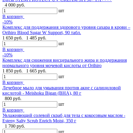
4 000 руб.
шт
В корзину
-10%
Комплекс для поддержания здорового уровня сахара в крови –
Orihiro Blood Sugar W Support, 90 табл.
1 650 руб.
1 485 руб.
шт
В корзину
-10%
Комплекс для снижения висцерального жира и поддержания
нормального уровня мочевой кислоты от Orihiro
1 850 руб.
1 665 руб.
шт
В корзину
Лечебное мыло для умывания против акне с салициловой
кислотой - Meishoku Bigan (BHA), 80 г
800 руб.
шт
В корзину
Увлажняющий солевой скраб для тела с кокосовым маслом -
Esteny Salty Scrub Enrich Moist, 350 г
1 700 руб.
шт