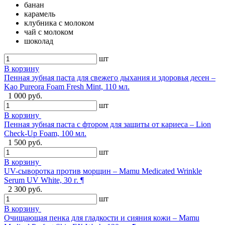
банан
карамель
клубника с молоком
чай с молоком
шоколад
шт
В корзину
Пенная зубная паста для свежего дыхания и здоровья десен –
Kao Pureora Foam Fresh Mint, 110 мл.
1 000 руб.
шт
В корзину
Пенная зубная паста с фтором для защиты от кариеса – Lion
Check-Up Foam, 100 мл.
1 500 руб.
шт
В корзину
UV-сыворотка против морщин – Mamu Medicated Wrinkle
Serum UV White, 30 г. ¶
2 300 руб.
шт
В корзину
Очищающая пенка для гладкости и сияния кожи – Mamu