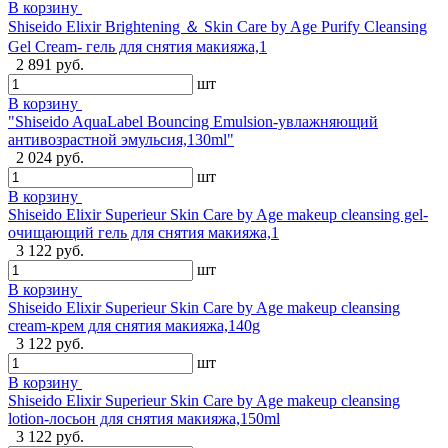
В корзину
Shiseido Elixir Brightening ＆ Skin Care by Age Purify Cleansing
Gel Cream- гель для снятия макияжа,1
2 891 руб.
шт
В корзину
"Shiseido AquaLabel Bouncing Emulsion-увлажняющий
антивозрастной эмульсия,130ml"
2 024 руб.
шт
В корзину
Shiseido Elixir Superieur Skin Care by Age makeup cleansing gel-
очищающий гель для снятия макияжа,1
3 122 руб.
шт
В корзину
Shiseido Elixir Superieur Skin Care by Age makeup cleansing
cream-крем для снятия макияжа,140g
3 122 руб.
шт
В корзину
Shiseido Elixir Superieur Skin Care by Age makeup cleansing
lotion-лосьон для снятия макияжа,150ml
3 122 руб.