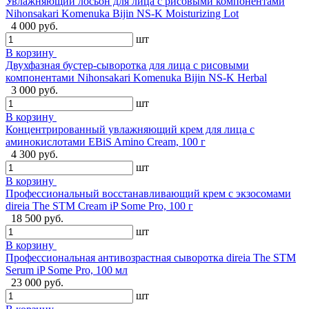
Увлажняющий лосьон для лица с рисовыми компонентами
Nihonsakari Komenuka Bijin NS-K Moisturizing Lot
4 000 руб.
шт
В корзину
Двухфазная бустер-сыворотка для лица с рисовыми
компонентами Nihonsakari Komenuka Bijin NS-K Herbal
3 000 руб.
шт
В корзину
Концентрированный увлажняющий крем для лица с
аминокислотами EBiS Amino Cream, 100 г
4 300 руб.
шт
В корзину
Профессиональный восстанавливающий крем с экзосомами
direia The STM Cream iP Some Pro, 100 г
18 500 руб.
шт
В корзину
Профессиональная антивозрастная сыворотка direia The STM
Serum iP Some Pro, 100 мл
23 000 руб.
шт