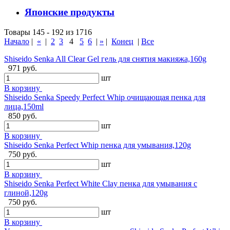
Японские продукты
Товары 145 - 192 из 1716
Начало
|
«
|
2
3
4
5
6
|
»
|
Конец
|
Все
Shiseido Senka All Clear Gel гель для снятия макияжа,160g
971 руб.
шт
В корзину
Shiseido Senka Speedy Perfect Whip очищающая пенка для
лица,150ml
850 руб.
шт
В корзину
Shiseido Senka Perfect Whip пенка для умывания,120g
750 руб.
шт
В корзину
Shiseido Senka Perfect White Clay пенка для умывания с
глиной,120g
750 руб.
шт
В корзину