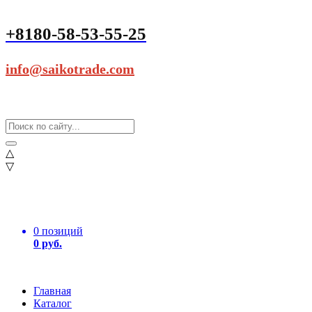
+8180-58-53-55-25
info@saikotrade.com
△
▽
0 позиций
0 руб.
Главная
Каталог