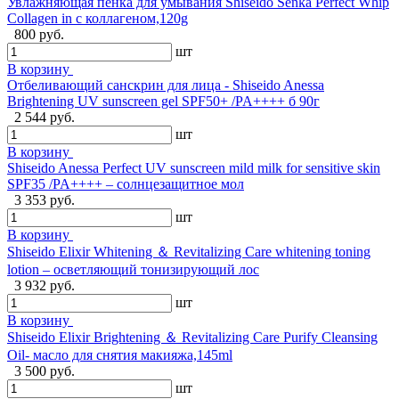
Увлажняющая пенка для умывания Shiseido Senka Perfect Whip
Collagen in с коллагеном,120g
800 руб.
шт
В корзину
Отбеливающий санскрин для лица - Shiseido Anessa
Brightening UV sunscreen gel SPF50+ /PA++++ б 90г
2 544 руб.
шт
В корзину
Shiseido Anessa Perfect UV sunscreen mild milk for sensitive skin
SPF35 /PA++++ – солнцезащитное мол
3 353 руб.
шт
В корзину
Shiseido Elixir Whitening ＆ Revitalizing Care whitening toning
lotion – осветляющий тонизирующий лос
3 932 руб.
шт
В корзину
Shiseido Elixir Brightening ＆ Revitalizing Care Purify Cleansing
Oil- масло для снятия макияжа,145ml
3 500 руб.
шт