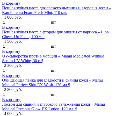
В корзину
Пенная зубная паста для свежего дыхания и здоровья десен –
Kao Pureora Foam Fresh Mint, 110 мл.
1 000 руб.
шт
В корзину
Пенная зубная паста с фтором для защиты от кариеса – Lion
Check-Up Foam, 100 мл.
1 500 руб.
шт
В корзину
UV-сыворотка против морщин – Mamu Medicated Wrinkle
Serum UV White, 30 г. ¶
2 300 руб.
шт
В корзину
Очищающая пенка для гладкости и сияния кожи – Mamu
Medical Perfect Skin EX Wash, 120 мл.¶
2 800 руб.
шт
В корзину
Лосьон для сияния и глубокого увлажнения кожи – Mamu
Medical Precious Glow EX Lotion, 120 мл. ¶
4 000 руб.