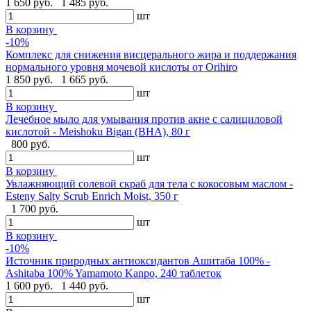
1 650 руб.
1 485 руб.
шт
В корзину
-10%
Комплекс для снижения висцерального жира и поддержания
нормального уровня мочевой кислоты от Orihiro
1 850 руб.
1 665 руб.
шт
В корзину
Лечебное мыло для умывания против акне с салициловой
кислотой - Meishoku Bigan (BHA), 80 г
800 руб.
шт
В корзину
Увлажняющий солевой скраб для тела с кокосовым маслом -
Esteny Salty Scrub Enrich Moist, 350 г
1 700 руб.
шт
В корзину
-10%
Источник природных антиоксидантов Ашитаба 100% -
Ashitaba 100% Yamamoto Kanpo, 240 таблеток
1 600 руб.
1 440 руб.
шт