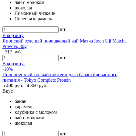
чай с молоком
шоколад
Лимонный чизкейк
Соленая карамель
шт
В корзину
Японский зеленый порошковый чай Матча Itoen Uji Matcha
Powder, 30g
717 руб.
шт
В корзину
-10%
Полноценный соевый протеин для сбалансированного
питания - Tokyo Complete Protein
5 400 руб.
4 860 руб.
Вкус
банан
карамель
клубника с молоком
чай с молоком
шоколад
шт