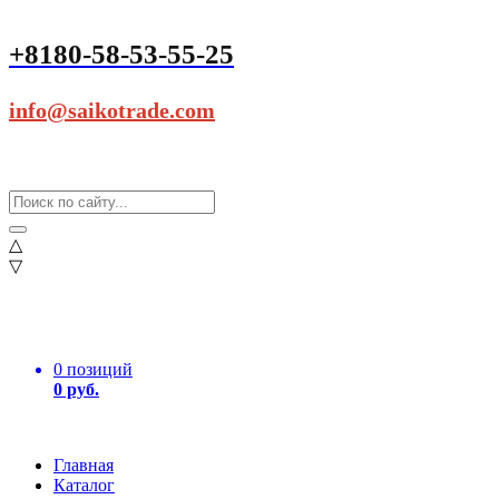
+8180-58-53-55-25
info@saikotrade.com
△
▽
0 позиций
0 руб.
Главная
Каталог