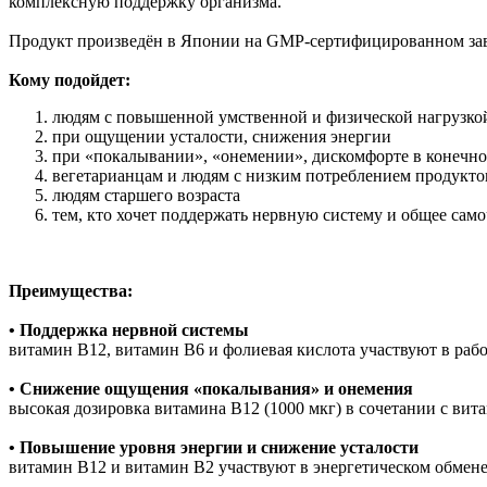
комплексную поддержку организма.
Продукт произведён в Японии на GMP-сертифицированном заво
Кому подойдет:
людям с повышенной умственной и физической нагрузко
при ощущении усталости, снижения энергии
при «покалывании», «онемении», дискомфорте в конечно
вегетарианцам и людям с низким потреблением продукт
людям старшего возраста
тем, кто хочет поддержать нервную систему и общее сам
Преимущества:
• Поддержка нервной системы
витамин B12, витамин B6 и фолиевая кислота участвуют в раб
• Снижение ощущения «покалывания» и онемения
высокая дозировка витамина B12 (1000 мкг) в сочетании с ви
• Повышение уровня энергии и снижение усталости
витамин B12 и витамин B2 участвуют в энергетическом обмен