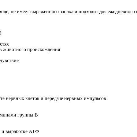
де, не имеет выраженного запаха и подходит для ежедневного
й
стях
ов животного происхождения
очувствие
оте нервных клеток и передаче нервных импульсов
таминами группы B
е и выработке АТФ