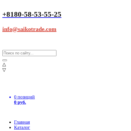
+8180-58-53-55-25
info@saikotrade.com
△
▽
0 позиций
0 руб.
Главная
Каталог