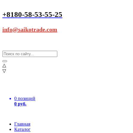
+8180-58-53-55-25
info@saikotrade.com
△
▽
0 позиций
0 руб.
Главная
Каталог