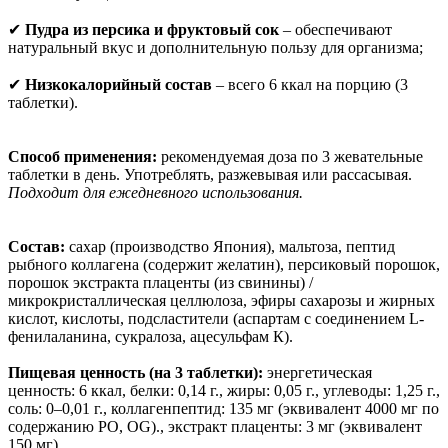
✔
Пудра из персика и фруктовый сок
– обеспечивают
натуральный вкус и дополнительную пользу для организма;
✔
Низкокалорийный состав
– всего 6 ккал на порцию (3
таблетки).
Способ применения:
рекомендуемая доза по 3 жевательные
таблетки в день. Употреблять, разжевывая или рассасывая.
Подходит для ежедневного использования.
Состав:
сахар (производство Япония), мальтоза, пептид
рыбного коллагена (содержит желатин), персиковый порошок,
порошок экстракта плаценты (из свинины) /
микрокристаллическая целлюлоза, эфиры сахарозы и жирных
кислот, кислоты, подсластители (аспартам с соединением L-
фенилаланина, сукралоза, ацесульфам К).
Пищевая ценность (на 3 таблетки):
энергетическая
ценность: 6 ккал, белки: 0,14 г., жиры: 0,05 г., углеводы: 1,25 г.,
соль: 0–0,01 г., коллагенпептид: 135 мг (эквивалент 4000 мг по
содержанию PO, OG)., экстракт плаценты: 3 мг (эквивалент
150 мг).