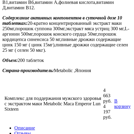
В1,витамин В6,витамин А,фолиевая кислота,витамин
Д,витамин В12.
Содержание активных компонентов в суточной дозе 10
таблетках:
20-кратно концентрированный экстракт маки
250мг,порошок суппона 300мг,экстракт мяса устриц 300 мг,L-
аргинин 500мг,порошок конского сердца 50мг,порошок
кордицепса синенсиса 50 мг,пивные дрожжи содержащие
цинк 150 мг ( цинк 15мг),пивные дрожжи содержащие селен
25 мг ( селен 50 мкг).
Объем:
200 таблеток
Страна-производитель:
Metabolic ,Япония
4
663
Комплекс для поддержания мужского здоровья
руб.
В
с экстрактом маки Metabolic Maca Emperor Lun
4
корзину
Sixteen
197
руб.
Описание
Отзывы