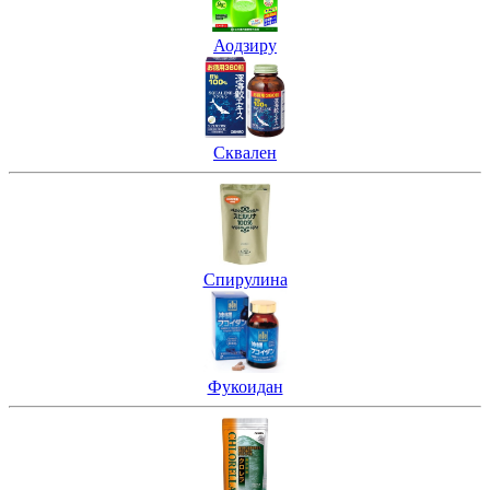
Аодзиру
Сквален
Спирулина
Фукоидан