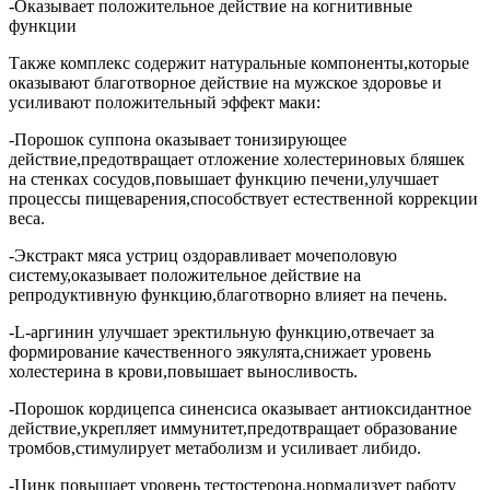
-Оказывает положительное действие на когнитивные
функции
Также комплекс содержит натуральные компоненты,которые
оказывают благотворное действие на мужское здоровье и
усиливают положительный эффект маки:
-Порошок суппона оказывает тонизирующее
действие,предотвращает отложение холестериновых бляшек
на стенках сосудов,повышает функцию печени,улучшает
процессы пищеварения,способствует естественной коррекции
веса.
-Экстракт мяса устриц оздоравливает мочеполовую
систему,оказывает положительное действие на
репродуктивную функцию,благотворно влияет на печень.
-L-аргинин улучшает эректильную функцию,отвечает за
формирование качественного эякулята,снижает уровень
холестерина в крови,повышает выносливость.
-Порошок кордицепса синенсиса оказывает антиоксидантное
действие,укрепляет иммунитет,предотвращает образование
тромбов,стимулирует метаболизм и усиливает либидо.
-Цинк повышает уровень тестостерона,нормализует работу