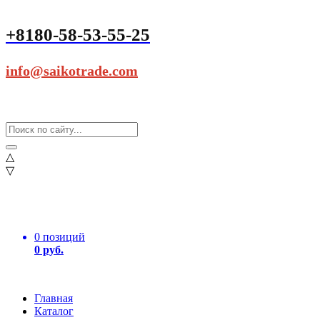
+8180-58-53-55-25
info@saikotrade.com
△
▽
0 позиций
0 руб.
Главная
Каталог