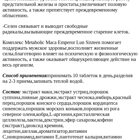
предстательной железы и простаты,увеличивает половую
активность, а также препятствует преждевременному
облысению.
-Селен связывает и выводит свободные
радикалы,вызывающие преждевременное старение клеток.
Комплекс Metabolic Maca Emperor Lun Sixteen помогает
поддержать мужское здоровье,восполняет жизненные
силы,благотворно влияет на психическую и физиологическую
активность, а также оказывает общеукрепляющее действие на
весь организм.
Способ применения:
принимать 10 таблеток в день,разделив
на 2-3 приема,запивать теплой водой.
Состав:
экстракт маки,экстракт устриц,порошок
суппона,пивные дрожжи,экстракт чеснока,имбирь,красный
перец,порошок конского сердца,порошок кордицепса
синенсиса,порошок морских коньков,порошок из рога
северное оленя,кобра,L-аргинин,кристаллическая
целлюлоза,лактоза,декстрин,эфир сахарозы,кофеин
(экстракт),диоксид кремния,
лецитин,шеллак,ароматизатор,витамин
С,нивцинамид,витамин Е,пантотенат кальция,витамин