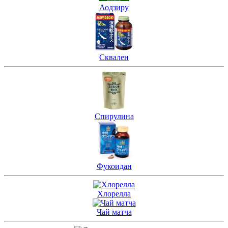
Аодзиру
Сквален
Спирулина
Фукоидан
Хлорелла
Чай матча