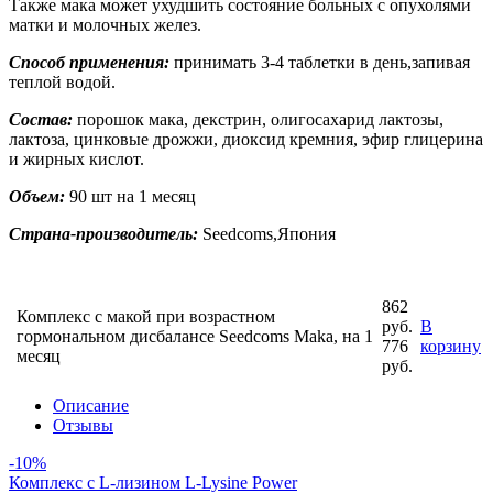
Также мака может ухудшить состояние больных с опухолями
матки и молочных желез.
Способ применения:
принимать 3-4 таблетки в день,запивая
теплой водой.
Состав:
порошок мака, декстрин, олигосахарид лактозы,
лактоза, цинковые дрожжи, диоксид кремния, эфир глицерина
и жирных кислот.
Объем:
90 шт на 1 месяц
Страна-производитель:
Seedcoms,Япония
862
Комплекс с макой при возрастном
руб.
В
гормональном дисбалансе Seedcoms Maka, на 1
776
корзину
месяц
руб.
Описание
Отзывы
-10%
Комплекс с L-лизином L-Lysine Power