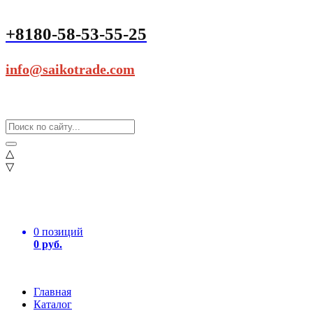
+8180-58-53-55-25
info@saikotrade.com
△
▽
0 позиций
0 руб.
Главная
Каталог