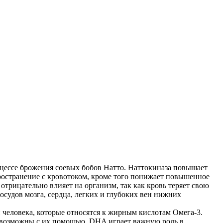
цессе брожения соевых бобов Натто. Наттокиназа повышает
ространение с кровотоком, кроме того понижает повышенное
трицательно влияет на организм, так как кровь теряет свою
сосудов мозга, сердца, легких и глубоких вен нижних
человека, которые относятся к жирным кислотам Омега-3.
 возможны с их помощью. DHA играет важную роль в