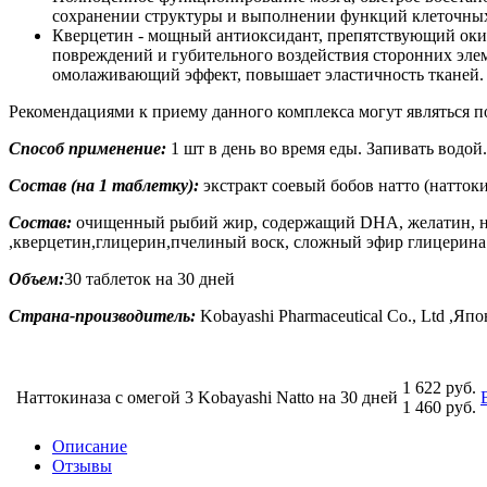
сохранении структуры и выполнении функций клеточны
Кверцетин - мощный антиоксидант, препятствующий окис
повреждений и губительного воздействия сторонних эле
омолаживающий эффект, повышает эластичность тканей.
Рекомендациями к приему данного комплекса могут являться п
Способ применение:
1 шт в день во время еды. Запивать водой.
Состав (на 1 таблетку):
экстракт соевый бобов натто (наттокин
Состав:
очищенный рыбий жир, содержащий DHA, желатин, не
,кверцетин,глицерин,пчелиный воск, сложный эфир глицерина
Объем:
30 таблеток на 30 дней
Страна-производитель:
Kobayashi Pharmaceutical Co., Ltd ,Яп
1 622 руб.
Наттокиназа с омегой 3 Kobayashi Natto на 30 дней
1 460 руб.
Описание
Отзывы