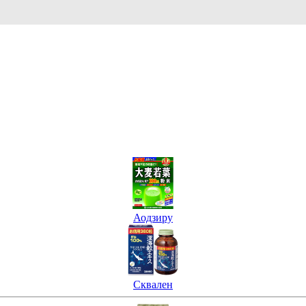
Аодзиру
Сквален