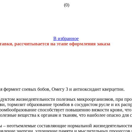
(0)
В избранное
тавки, рассчитывается на этапе оформления заказа
я фермент соевых бобов, Омегу 3 и антиоксидант кверцетин.
одуктом жизнедеятельности полезных микроорганизмов, при про
и, тормозит образование тромбов в сосудистом русле и их расп
омбообразование способствует повышению вязкости крови, что о
олезные вещества к органам и тканям, что наиболее опасно для 
ы – неотъемлемые составляющие нормальной жизнедеятельности 
овление энергии, улучшение памяти и мыслительных процессов