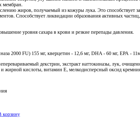
х мембран.
лению жиров, получаемый из кожуры лука. Это способствует защ
ментов. Способствует ликвидации образования активных частиц
овышение уровня сахара в крови и резкие перепады давления.
аза 2000 FU) 155 мг, кверцетин - 12,6 мг, DHA - 60 мг, ЕРА - 11
перевариваемый декстрин, экстракт наттокиназы, лук, очищен
 и жирной кислоты, витамин E, мелкодисперсный оксид кремни
ония
В корзину