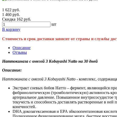
1 622 руб.
1 460 руб.
Скидка 162 руб.
шт
В корзину
Стоимость и срок доставки зависит от страны и службы дос
Описание
Отзывы
Наттокиназа с омегой 3 Kobayashi Natto на 30 дней
Описание:
Наттокиназа с омегой 3 Kobayashi Natto
- комплекс, содержаща
Экстракт соевых бобов Натто – фермент, являющийся пр
фибринолитическую (тромболитическую) активность кров
артериальное давление. Повышенное внутрисосудистое тр
текучесть и способность доставлять растворенные в ней п
конечностей.
DHA докозагексаеновая и EPA эйкозопентаэновая кислот
Полноценное функционирование мозга, быстрое восстан