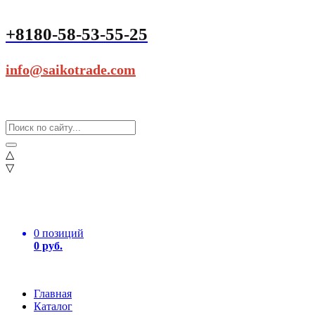
+8180-58-53-55-25
info@saikotrade.com
△
▽
0 позиций
0 руб.
Главная
Каталог