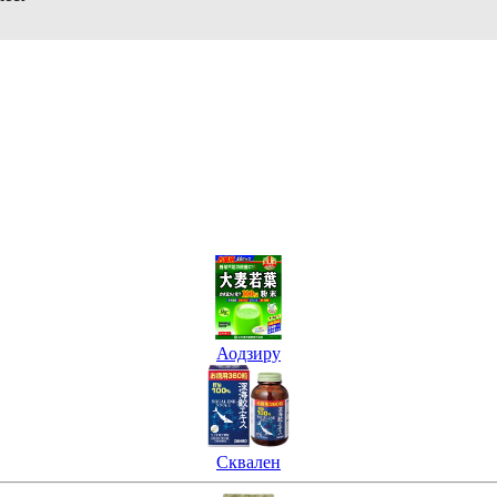
Аодзиру
Сквален