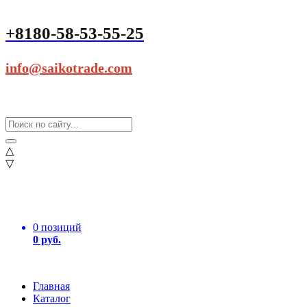
+8180-58-53-55-25
info@saikotrade.com
△
▽
0 позиций
0 руб.
Главная
Каталог