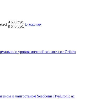
9 600 руб.
lect
В корзину
8 640 руб.
мального уровня мочевой кислоты от Orihiro
геном и мангостаном Seedcoms Hyaluronic ac