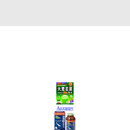
Аодзиру