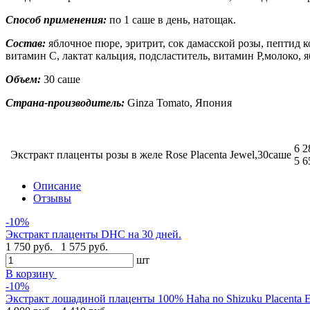
Способ применения:
по 1 саше в день, натощак.
Состав:
яблочное пюре, эритрит, сок дамасской розы, пептид 
витамин С, лактат кальция, подсластитель, витамин P,молоко, 
Объем:
30 саше
Страна-производитель:
Ginza Tomato, Япония
6 2
Экстракт плаценты розы в желе Rose Placenta Jewel,30саше
5 6
Описание
Отзывы
-10%
Экстракт плаценты DHC на 30 дней.
1 750 руб.
1 575 руб.
шт
В корзину
-10%
Экстракт лошадиной плаценты 100% Haha no Shizuku Placenta E