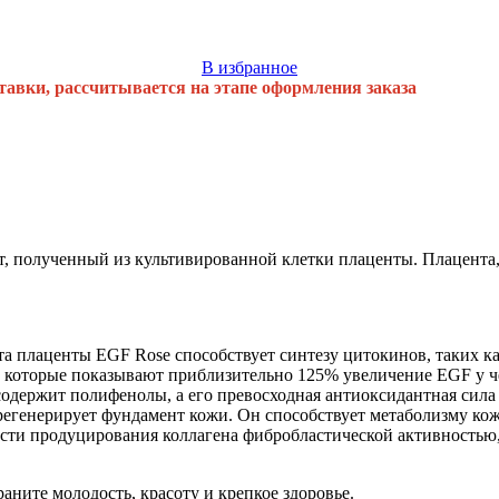
В избранное
тавки, рассчитывается на этапе оформления заказа
кт, полученный из культивированной клетки плаценты. Плацента,
плаценты EGF Rose способствует синтезу цитокинов, таких как 
, которые показывают приблизительно 125% увеличение EGF у ч
содержит полифенолы, а его превосходная антиоксидантная сила
регенерирует фундамент кожи. Он способствует метаболизму ко
ности продуцирования коллагена фибробластической активность
раните молодость, красоту и крепкое здоровье.