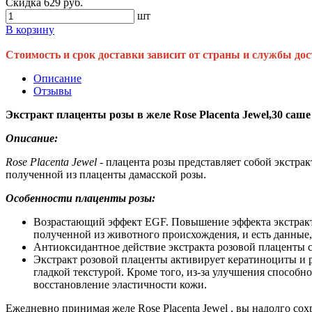
Скидка 629 руб.
шт
В корзину
Стоимость и срок доставки зависит от страны и службы дос
Описание
Отзывы
Экстракт плаценты розы в желе Rose Placenta Jewel,30 саше
Описание:
Rose Placenta Jewel
- плацента розы представляет собой экстра
полученной из плаценты дамасской розы.
Особенности плаценты розы:
Возрастающий эффект EGF. Повышение эффекта экстракта 
полученной из животного происхождения, и есть данные
Антиоксидантное действие экстракта розовой плаценты 
Экстракт розовой плаценты активирует кератиноциты и 
гладкой текстурой. Кроме того, из-за улучшения способ
восстановление эластичности кожи.
Ежедневно принимая желе Rose Placenta Jewel , вы надолго сох