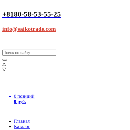
+8180-58-53-55-25
info@saikotrade.com
△
▽
0 позиций
0 руб.
Главная
Каталог