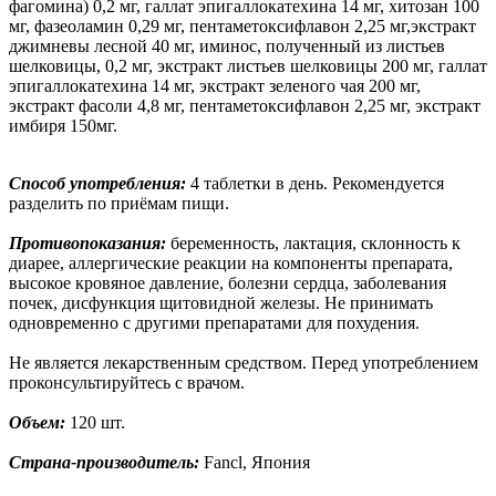
фагомина) 0,2 мг, галлат эпигаллокатехина 14 мг, хитозан 100
мг, фазеоламин 0,29 мг, пентаметоксифлавон 2,25 мг,экстракт
джимневы лесной 40 мг, иминос, полученный из листьев
шелковицы, 0,2 мг, экстракт листьев шелковицы 200 мг, галлат
эпигаллокатехина 14 мг, экстракт зеленого чая 200 мг,
экстракт фасоли 4,8 мг, пентаметоксифлавон 2,25 мг, экстракт
имбиря 150мг.
Способ употребления:
4 таблетки в день. Рекомендуется
разделить по приёмам пищи.
Противопоказания:
беременность, лактация, склонность к
диарее, аллергические реакции на компоненты препарата,
высокое кровяное давление, болезни сердца, заболевания
почек, дисфункция щитовидной железы. Не принимать
одновременно с другими препаратами для похудения.
Не является лекарственным средством. Перед употреблением
проконсультируйтесь с врачом.
Объем:
120 шт.
Страна-производитель:
Fancl, Япония