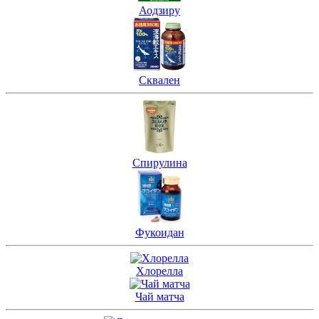
Аодзиру
Сквален
Спирулина
Фукоидан
Хлорелла
Чай матча