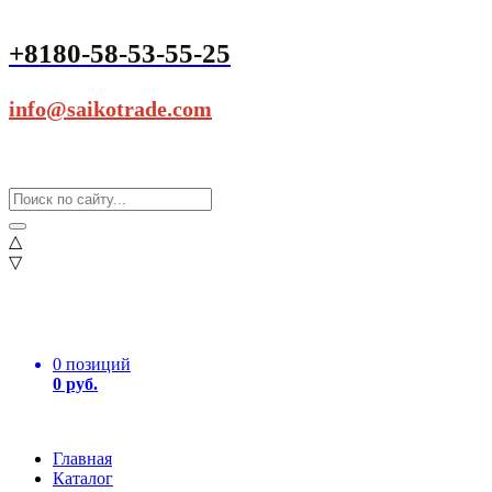
+8180-58-53-55-25
info@saikotrade.com
△
▽
0 позиций
0 руб.
Главная
Каталог