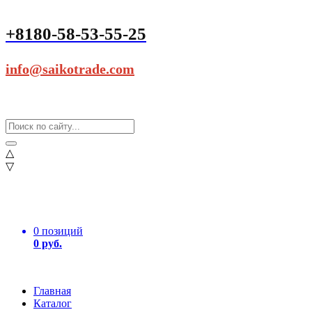
+8180-58-53-55-25
info@saikotrade.com
△
▽
0 позиций
0 руб.
Главная
Каталог