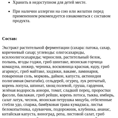
Хранить в недоступном для детей месте.
При наличии аллергии на сою или желатин перед
применением рекомендуется ознакомиться с составом
продукта.
Состав:
Экстракт растительной ферментации (сахара: патока, сахар,
коричневый сахар; углеводы: олигосахариды,
ксилоолигосахариды; чернослив, растительный белок,
полынь, ягоды годжи, гриб шиитаке, японская горчица
комацуна, инжир, черника, восковница красная, юдзу, гриб
агарикус, гриб майтаке, хидзики, вакаме, ламинария,
поваренная соль, морковь, дайкон, капуста, актинидия
полигамная (мататаби), сельдерей, огурец, лук репчатый,
корень лопуха, шпинат, хвощ полевой, груша, гардения,
зелёная водоросль аонори, томат, сладкий перец, проростки
фасоли, баклажан, гриб рейши, корень лотоса, тыква, имбирь,
салат латук, чеснок, японская петрушка мицуба, отбеленные
стебли удо, спаржа, бамбуковая трава кумадзаса, листья
белокопытника, одуванчик, подорожник, клубника, ананас,
китайская капуста, виноград, репа, листовой салат, гриб