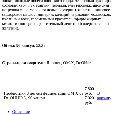
эноки, молодые побеги японского горца, чесночный лук нира,
сосновая хвоя, лук асацуки, перилла, элеутерококк, японская
петрушка сери, молочнокислые бактерии), желатин, пищевое
сафлоровое масло / глицерин, кальций из раковин моллюсков,
пчелиный воск, карамельный краситель, эфиры жирных
кислот и глицерина, растительный лецитин (содержит сою и
желатин).
Объем: 90 капсул,
52,2 г
Страна-производитель:
Япония , OM-X, Dr.Ohhira
7 800
Пробиотики 3-летней ферментации OM-X от
руб.
В
Dr. OHHIRA, 90 капсул
7 020
корзину
руб.
Описание