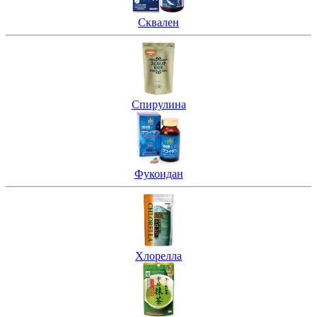
Сквален
Спирулина
Фукоидан
Хлорелла