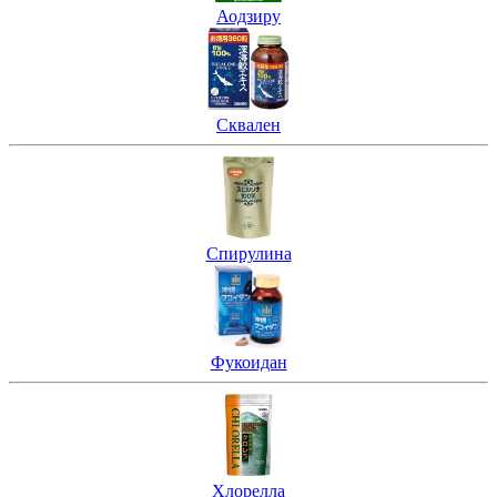
Аодзиру
Сквален
Спирулина
Фукоидан
Хлорелла