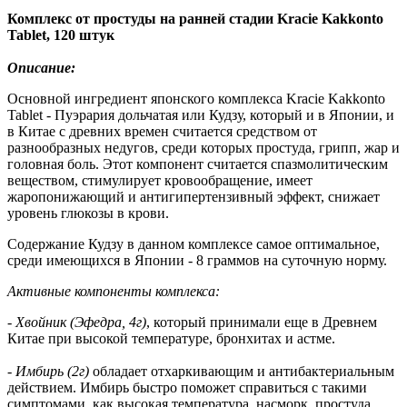
Комплекс от простуды на ранней стадии Kracie Kakkonto
Tablet, 120 штук
Описание:
Основной ингредиент японского комплекса Kracie Kakkonto
Tablet - Пуэрария дольчатая или Кудзу, который и в Японии, и
в Китае с древних времен считается средством от
разнообразных недугов, среди которых простуда, грипп, жар и
головная боль. Этот компонент считается спазмолитическим
веществом, стимулирует кровообращение, имеет
жаропонижающий и антигипертензивный эффект, снижает
уровень глюкозы в крови.
Содержание Кудзу в данном комплексе самое оптимальное,
среди имеющихся в Японии - 8 граммов на суточную норму.
Активные компоненты комплекса:
-
Хвойник (Эфедра, 4г)
, который принимали еще в Древнем
Китае при высокой температуре, бронхитах и астме.
-
Имбирь (2г)
обладает отхаркивающим и антибактериальным
действием. Имбирь быстро поможет справиться с такими
симптомами, как высокая температура, насморк, простуда.