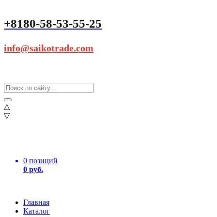
+8180-58-53-55-25
info@saikotrade.com
△
▽
0 позиций
0 руб.
Главная
Каталог