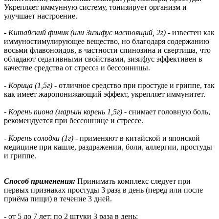
Укрепляет иммунную систему, тонизирует организм и
улучшает настроение.
-
Китайский финик (или Зизифус настоящий, 2г)
- известен как
иммуностимулирующее вещество, но благодаря содержанию
восьми флавоноидов, в частности спинозина и свертиша, что
обладают седативными свойствами, зизифус эффективен в
качестве средства от стресса и бессонницы.
-
Корица (1,5г)
- отличное средство при простуде и гриппе, так
как имеет жаропонижающий эффект, укрепляет иммунитет.
-
Корень пиона (марьин корень 1,5г)
- снимает головную боль,
рекомендуется при бессоннице и стрессе.
-
Корень солодки (1г)
- применяют в китайской и японской
медицине при кашле, раздражении, боли, аллергии, простуды
и гриппе.
Способ применения:
Принимать комплекс следует при
первых признаках простуды 3 раза в день (перед или после
приёма пищи) в течение 3 дней.
- от 5 до 7 лет: по 2 штуки 3 раза в день;