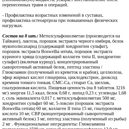
перенесенных травм и операций.
- Профилактика возрастных изменений в суставах,
профилактика остеоартроза при повышенных физических
нагрузках.
Состав на 8 шт.:
Метилсульфонилметан (производится на
Тайване), лактоза, порошок экстракта черного имбиря, белок
мукополисахарид (содержащий хондроитин сульфат),
порошок экстракта Boswellia serrata, порошок экстракта
куриного хряща (содержащий коллаген типа II, хондроитин
сульфат) (включая курицу), концентрированный
сывороточный активный белок, пептид эластина /
Глюкозамин (полученный из креветок и крабов), целлюлоза,
эфир жирных кислот глицерина, циклодекстрин, диоксид
кремния тонкого тонкая, CMC-Ca, стеарат Ca, шеллак,
гиалуроновая кислота. Пищевая ценность (на 8 таблеток 3216
мг) энергия 11,5 ккал, белок 0,68 г, липид 0,23 г, углеводы 1,68
г, соль эквивалента 0,017 г, метилсульфонилметан 500 мг,
хондроитин сульфат 60 мг, 5-локсин (порошок экстракта
Boswellia cerrata) 60 мг, коллаген II типа 15 мг, гиалуроновая
кислота 10 мг, CBP (концентрированный сывороточный
активный белок) 3 мг, пептид эластина (полученный из рыбы)
2 мг . Функциональные ингредиенты: Глюкозамина