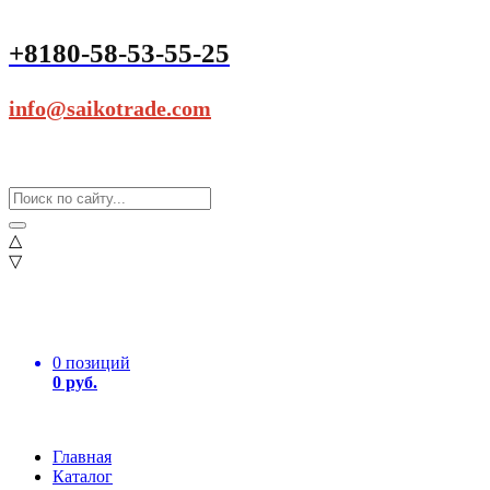
+8180-58-53-55-25
info@saikotrade.com
△
▽
0 позиций
0 руб.
Главная
Каталог