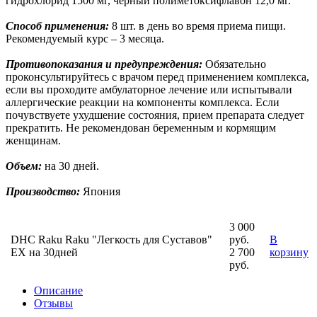
гидрохлорид 1500 мг, черный полиметоксифлавон 12,0 мг.
Способ применения:
8 шт. в день во время приема пищи.
Рекомендуемый курс – 3 месяца.
Противопоказания и предупреждения:
Обязательно
проконсультируйтесь с врачом перед применением комплекса,
если вы проходите амбулаторное лечение или испытывали
аллергические реакции на компоненты комплекса. Если
почувствуете ухудшение состояния, прием препарата следует
прекратить. Не рекомендован беременным и кормящим
женщинам.
Объем:
на 30 дней.
Производство:
Япония
3 000
DHC Raku Raku "Легкость для Суставов"
руб.
В
EX на 30дней
2 700
корзину
руб.
Описание
Отзывы