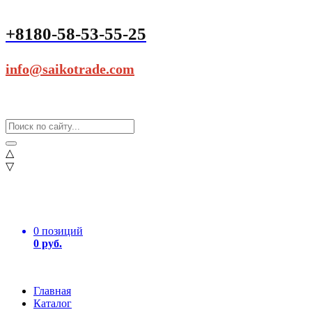
+8180-58-53-55-25
info@saikotrade.com
△
▽
0 позиций
0 руб.
Главная
Каталог