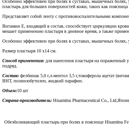
Особенно эффективен при болях в суставах, мышечных болях, у
пластырь для больших поверхностей кожи, таких как поясница и
Представляет собой ленту с противовоспалительными компоне
Витамин Е, входящий в состав, способствует циркуляции крови
мешает применению пластыря в дневное время, а также приме
Особенно эффективен при болях в суставах, мышечных болях, 
Размер пластыря 10 х14 см.
Способ применения:
для нанесения пластыря на пораженный уч
подряд.
Состав:
фелбинак 5,0 г,л-ментол 3,5 г,токоферола ацетат (ви
ВНТ, полиизобутилен, жидкий парафин.
Объем:
10 шт
Страна-производитель:
Hisamitsu Pharmaceutical Co., Ltd,Япон
Обезболивающий пластырь при болях в пояснице Hisamitsu Fei