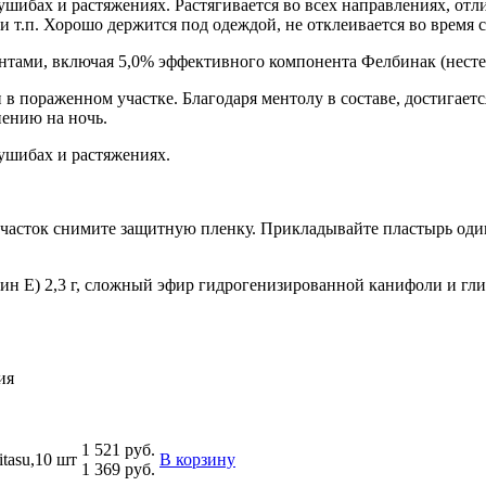
шибах и растяжениях. Растягивается во всех направлениях, отл
 т.п. Хорошо держится под одеждой, не отклеивается во время с
нтами, включая 5,0% эффективного компонента Фелбинак (несте
 в пораженном участке. Благодаря ментолу в составе, достигае
нению на ночь.
ушибах и растяжениях.
асток снимите защитную пленку. Прикладывайте пластырь один-д
тамин Е) 2,3 г, сложный эфир гидрогенизированной канифоли и гл
ия
1 521 руб.
tasu,10 шт
В корзину
1 369 руб.