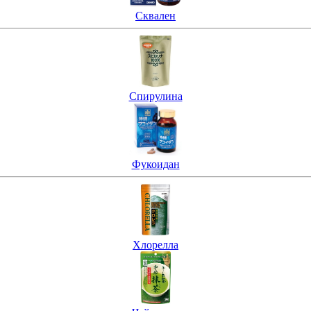
Сквален
Спирулина
Фукоидан
Хлорелла